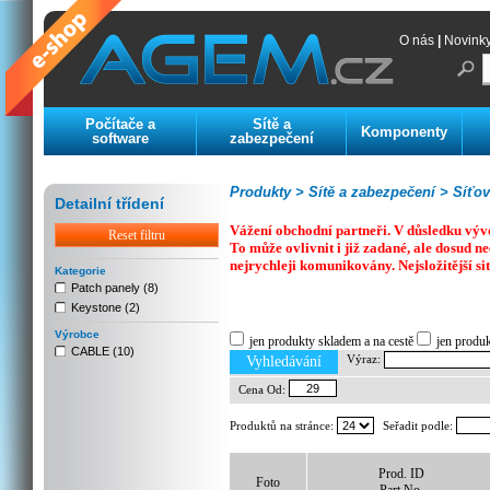
O nás
|
Novink
Počítače a
Sítě a
Komponenty
software
zabezpečení
Produkty >
Sítě a zabezpečení >
Síťov
Detailní třídení
Vážení obchodní partneři. V důsledku výv
Reset filtru
To může ovlivnit i již zadané, ale dosud
nejrychleji komunikovány. Nejsložitější si
Kategorie
Patch panely (8)
Keystone (2)
Previous
Next
Stop
Výrobce
jen produkty skladem a na cestě
jen produ
CABLE (10)
Výraz:
Vyhledávání
Cena Od:
Produktů na stránce:
Seřadit podle:
Prod. ID
Foto