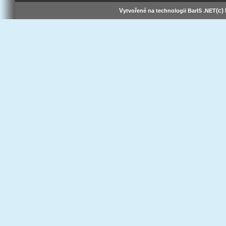
V
(c)
ytvořené na technologii BarIS .NET