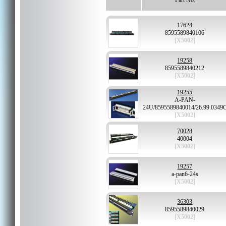
Part No.
17624
8595589840106
[X5002]
19258
8595589840212
[X5002]
19255
A-PAN-
24U/8595589840014/26.99.0349
[X5002]
70028
40004
[X5002]
19257
a-pan6-24s
[X5002]
36303
8595589840029
[X5002]