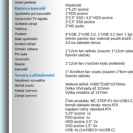
Smart periferie
Vlastnosti:
Elektro a kancelář
1*5,25" pozice
1*FDD pozice
Spotřebiče pro kanceláře
3*2,5“ SSD / 3,5" HDD pozice
Zpracování TV signálu
2*2,5" SSD pozice
Světelné zdroje
2*HD audio
Telefony
Outdoor
4*USB, 2*USB 2.0, 1*USB 3.2 Gen 1 typ 
čelním panelu bez nutnosti použít dražš
Malé spotřebiče
3.0 na základní desce
Drobné nářadí
Domácí zábava
1*12cm fan vpředu (osazen 1*12cm vybave
Pro auta
řízením otáček)
Vysavače
1*12cm fan v bočním krytu (volitelně)
Baterie
Kancelář
1* 8cm/9cm fan vzadu (osazen 1*8cm vyba
Servery a příslušenství
řízením otáček)
Nástěnné rozvaděče
Velikost skříně: H385*Š180*V370mm
Skříně (rack)
Délka VGA karty až 315mm
Kabely (server)
Výška chladiče až 147mm
Zdroje (server)
Číslo produktu: MC-STEP-P1-AU-USB3-C
formát základní desky: micro ATX
napájecí zdroj: standard ATX
5,25" pozice: 1x
FDD pozice: 1x
HDD pozice 3,5": 2x
SSD pozice 2,5": 5x
USB: 4x (1xUSB3.0+1xUSB-C)