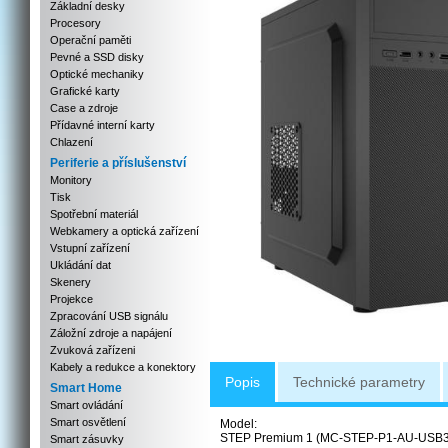
Základní desky
Procesory
Operační paměti
Pevné a SSD disky
Optické mechaniky
Grafické karty
Case a zdroje
Přídavné interní karty
Chlazení
Periferie a příslušenství
Monitory
Tisk
Spotřební materiál
Webkamery a optická zařízení
Vstupní zařízení
Ukládání dat
Skenery
Projekce
Zpracování USB signálu
Záložní zdroje a napájení
Zvuková zařízeni
Kabely a redukce a konektory
Popis
Technické parametry
Smart Home
Smart ovládání
Smart osvětlení
Model:
STEP Premium 1 (MC-STEP-P1-AU-USB3
Smart zásuvky