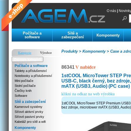
O nás
|
Novink
Počítače a
Sítě a
Komponenty
software
zabezpečení
Produkty >
Komponenty >
Case a zdro
Kategorie
Výrobce
Zoznam kategórií
Počítače a software
86341
V nabídce
Tablety a příslušenství
1stCOOL MicroTower STEP Pr
Notebooky a příslušenství
USB-C, black černý, bez zdroje
Mini počítače
mATX (USB3, Audio) (PC case)
Stolní počítače
Čtečky knih
klikni na odkaz na web výrobku
Software
Sítě a zabezpečení
1stCOOL MicroTower STEP Premium USB3 U
Kamerové systémy
bez zdroje, microtower mATX (USB3, Audio)
Síťové aktivní prvky
Síťové pasivní prvky
Kabeláž pro sítě a wifi
Komponenty