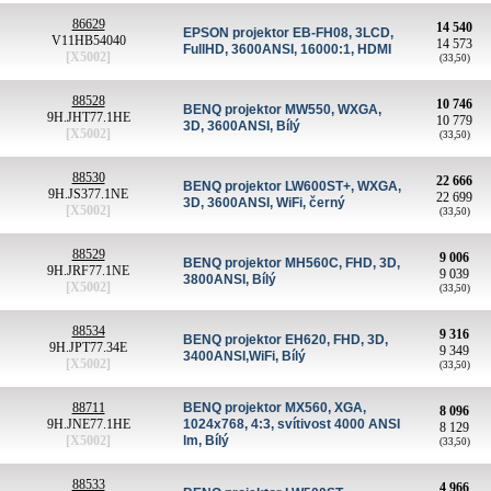
86629
14 540
EPSON projektor EB-FH08, 3LCD,
V11HB54040
14 573
FullHD, 3600ANSI, 16000:1, HDMI
[X5002]
(33,50)
88528
10 746
BENQ projektor MW550, WXGA,
9H.JHT77.1HE
10 779
3D, 3600ANSI, Bílý
[X5002]
(33,50)
88530
22 666
BENQ projektor LW600ST+, WXGA,
9H.JS377.1NE
22 699
3D, 3600ANSI, WiFi, černý
[X5002]
(33,50)
88529
9 006
BENQ projektor MH560C, FHD, 3D,
9H.JRF77.1NE
9 039
3800ANSI, Bílý
[X5002]
(33,50)
88534
9 316
BENQ projektor EH620, FHD, 3D,
9H.JPT77.34E
9 349
3400ANSI,WiFi, Bílý
[X5002]
(33,50)
88711
BENQ projektor MX560, XGA,
8 096
9H.JNE77.1HE
1024x768, 4:3, svítivost 4000 ANSI
8 129
[X5002]
lm, Bílý
(33,50)
88533
4 966