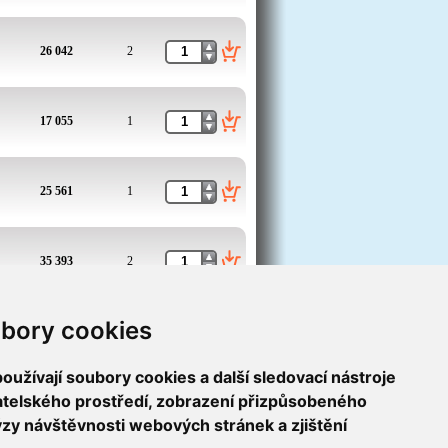
26 042
2
17 055
1
25 561
1
35 393
2
bory cookies
46 963
0
užívají soubory cookies a další sledovací nástroje
1
2
>
vatelského prostředí, zobrazení přizpůsobeného
ýzy návštěvnosti webových stránek a zjištění