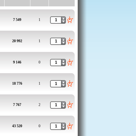
7 549
1
20 992
1
9 146
0
18 776
1
7 767
2
43 520
0