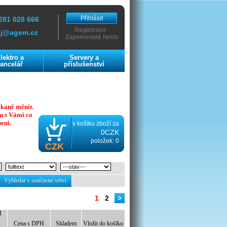
Přihlásit
281 028 666
Registrace
ej@agem.cz
Zapomenuté heslo
lektro a
Servery a
ancelář
příslušenství
ekaně měnit.
u s Vámi co
ení.
v košíku zboží za
0CZK
položek: 0
CZK
Vyhledat v současné větvi
1
2
>
H
Cena s DPH
Skladem
Vložit do košíku