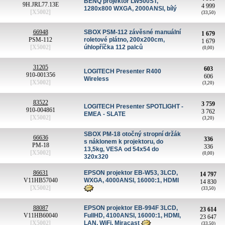
BENQ projektor LW500ST,
9H.JRL77.13E
4 999
1280x800 WXGA, 2000ANSI, bílý
[X5002]
(33,50)
66948
SBOX PSM-112 závěsné manuální
1 679
PSM-112
roletové plátno, 200x200cm,
1 679
[X5002]
úhlopříčka 112 palců
(0,00)
31205
603
LOGITECH Presenter R400
910-001356
606
Wireless
[X5002]
(3,20)
83522
3 759
LOGITECH Presenter SPOTLIGHT -
910-004861
3 762
EMEA - SLATE
[X5002]
(3,20)
SBOX PM-18 otočný stropní držák
66636
336
s náklonem k projektoru, do
PM-18
336
13,5kg, VESA od 54x54 do
[X5002]
(0,00)
320x320
86631
EPSON projektor EB-W53, 3LCD,
14 797
V11HB57040
WXGA, 4000ANSI, 16000:1, HDMI
14 830
[X5002]
(33,50)
88087
EPSON projektor EB-994F 3LCD,
23 614
V11HB60040
FullHD, 4100ANSI, 16000:1, HDMI,
23 647
[X5002]
LAN, WiFi, Miracast
(33,50)