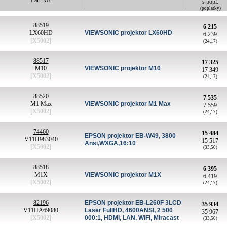
Part No.
s popl.
(poplatky)
88519
6 215
LX60HD
VIEWSONIC projektor LX60HD
6 239
[X5002]
(24,17)
88517
17 325
M10
VIEWSONIC projektor M10
17 349
[X5002]
(24,17)
88520
7 535
M1 Max
VIEWSONIC projektor M1 Max
7 559
[X5002]
(24,17)
74460
15 484
EPSON projektor EB-W49, 3800
V11H983040
15 517
Ansi,WXGA,16:10
[X5002]
(33,50)
88518
6 395
M1X
VIEWSONIC projektor M1X
6 419
[X5002]
(24,17)
82196
EPSON projektor EB-L260F 3LCD
35 934
V11HA69080
Laser FullHD, 4600ANSI, 2 500
35 967
[X5002]
000:1, HDMI, LAN, WiFi, Miracast
(33,50)