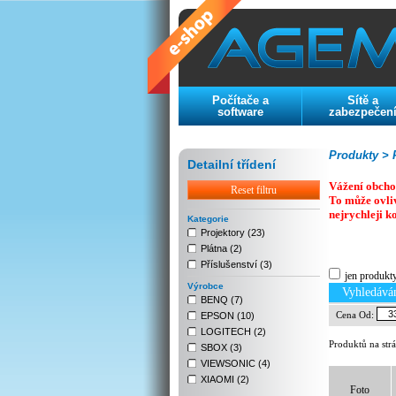
Počítače a
Sítě a
software
zabezpečen
Produkty >
P
Detailní třídení
Vážení obcho
Reset filtru
To může ovli
nejrychleji k
Kategorie
Projektory (23)
Plátna (2)
Previous
Next
Stop
Příslušenství (3)
jen produkt
Výrobce
Vyhledává
BENQ (7)
Cena Od:
EPSON (10)
LOGITECH (2)
Produktů na str
SBOX (3)
VIEWSONIC (4)
XIAOMI (2)
Foto