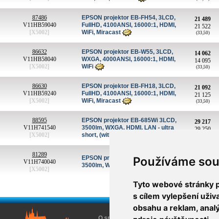
87486
EPSON projektor EB-FH54, 3LCD,
21 489
V11HB59040
FullHD, 4100ANSI, 16000:1, HDMI,
21 522
[X5002]
WiFi, Miracast
(33,50)
86632
EPSON projektor EB-W55, 3LCD,
14 062
V11HB58040
WXGA, 4000ANSI, 16000:1, HDMI,
14 095
[X5002]
WiFi
(33,50)
86630
EPSON projektor EB-FH18, 3LCD,
21 092
V11HB59240
FullHD, 4100ANSI, 16000:1, HDMI,
21 125
[X5002]
WiFi, Miracast
(33,50)
88595
EPSON projektor EB-685Wi 3LCD,
29 217
V11H741540
3500lm, WXGA, HDMI, LAN - ultra
29 250
[X5002]
short, (without mount)
(33,50)
81289
38 779
EPSON projektor EB-695Wi 3LCD,
Používáme sou
V11H740040
38 812
3500lm, WXGA,HDMI, LAN
[X5002]
(33,50)
Tyto webové stránky po
s cílem vylepšení uži
obsahu a reklam, anal
O společnosti
O nákupu