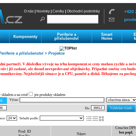
O nás
|
Novinky
|
Ceníky
|
Obchodní podmínky
+420 
prod
Periferie a
Smart
E
Komponenty
í
příslušenství
Home
k
eriferie a příslušenství >
Projekce
dní partneři. V důsledku vývoje na trhu komponent se ceny mohou rychle a neč
vnit i již zadané, ale dosud neexpedované objednávky. Případné změny cen budo
omunikovány. Nejsložitější situace je u CPU, pamětí a disků.
Děkujeme za pochop
y skladem a na cestě
jen produkty skladem
Výraz:
ní
Vyhledat všude
Do:
ánce:
Seřadit podle:
Cena bez DP
Prod. ID
bez popl.
Název