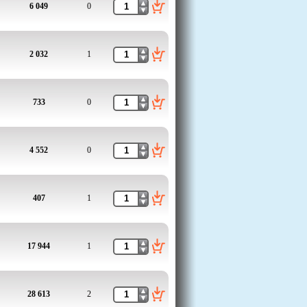
6 049
0
2 032
1
733
0
4 552
0
407
1
17 944
1
28 613
2