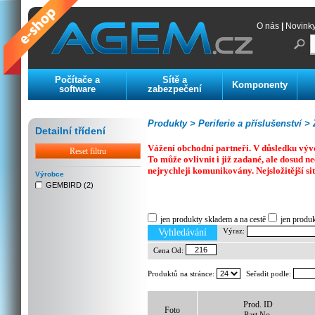
O nás
|
Novink
Počítače a
Sítě a
Komponenty
software
zabezpečení
Produkty >
Periferie a příslušenství >
Z
Detailní třídení
Vážení obchodní partneři. V důsledku výv
Reset filtru
To může ovlivnit i již zadané, ale dosud
nejrychleji komunikovány. Nejsložitější si
Výrobce
GEMBIRD (2)
Previous
Next
Stop
jen produkty skladem a na cestě
jen produ
Výraz:
Vyhledávání
Cena Od:
Produktů na stránce:
Seřadit podle:
Prod. ID
Foto