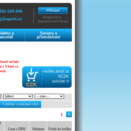
Přihlásit
281 028 666
Registrace
ej@agem.cz
Zapomenuté heslo
lektro a
Servery a
ancelář
příslušenství
ekaně měnit.
u s Vámi co
ení.
v košíku zboží za
0CZK
položek: 0
CZK
Vyhledat v současné větvi
1
>
H
Cena s DPH
Skladem
Vložit do košíku