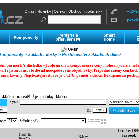
O nás
|
Novinky
|
Ceníky
|
Obchodní podmínky
+420 
prod
Periferie a
Smart
E
Komponenty
í
příslušenství
Home
k
omponenty >
Základní desky >
Příslušenství základních desek
dní partneři. V důsledku vývoje na trhu komponent se ceny mohou rychle a neč
vnit i již zadané, ale dosud neexpedované objednávky. Případné změny cen budo
omunikovány. Nejsložitější situace je u CPU, pamětí a disků.
Děkujeme za pochop
y skladem a na cestě
jen produkty skladem
Výraz:
ní
Vyhledat všude
Do:
ánce:
Seřadit podle:
Cena bez DP
Prod. ID
bez popl.
Název