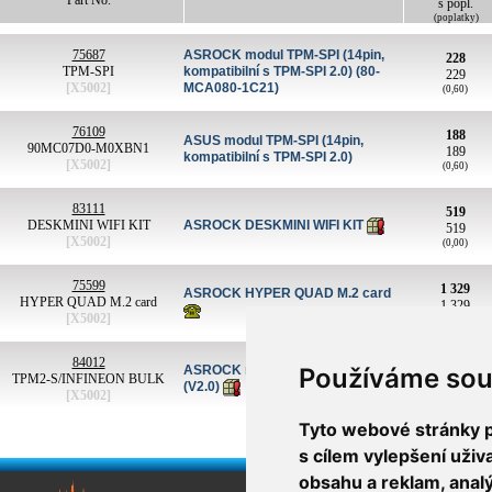
Part No.
s popl.
(poplatky)
75687
ASROCK modul TPM-SPI (14pin,
228
TPM-SPI
kompatibilní s TPM-SPI 2.0) (80-
229
[X5002]
MCA080-1C21)
(0,60)
76109
188
ASUS modul TPM-SPI (14pin,
90MC07D0-M0XBN1
189
kompatibilní s TPM-SPI 2.0)
[X5002]
(0,60)
83111
519
DESKMINI WIFI KIT
ASROCK DESKMINI WIFI KIT
519
[X5002]
(0,00)
75599
1 329
ASROCK HYPER QUAD M.2 card
HYPER QUAD M.2 card
1 329
[X5002]
(0,00)
84012
438
ASROCK modul TPM2-S 17pin
Používáme sou
TPM2-S/INFINEON BULK
439
(V2.0)
[X5002]
(0,60)
Tyto webové stránky po
s cílem vylepšení uži
obsahu a reklam, anal