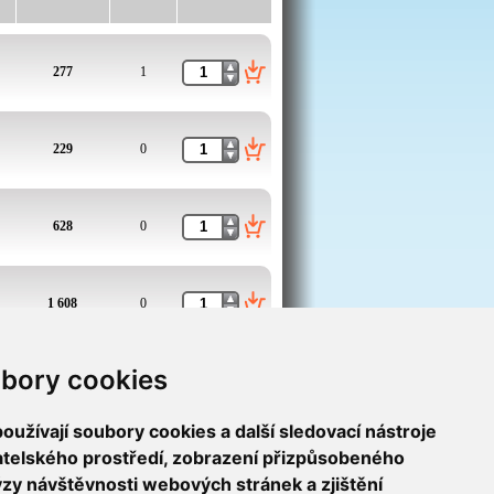
277
1
229
0
628
0
1 608
0
bory cookies
531
6
užívají soubory cookies a další sledovací nástroje
1
>
vatelského prostředí, zobrazení přizpůsobeného
ýzy návštěvnosti webových stránek a zjištění