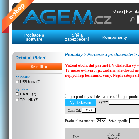
O nás
|
Novink
Počítače a
Sítě a
Komponenty
software
zabezpečení
Produkty >
Periferie a příslušenství >
Z
Detailní třídení
Vážení obchodní partneři. V důsledku výv
Reset filtru
To může ovlivnit i již zadané, ale dosud
nejrychleji komunikovány. Nejsložitější si
Kategorie
USB huby (9)
Previous
Next
Stop
Výrobce
CABLE (2)
jen produkty skladem a na cestě
jen produ
TP-LINK (7)
Výraz:
Vyhledávání
Cena Od:
Produktů na stránce:
Seřadit podle:
Prod. ID
Foto