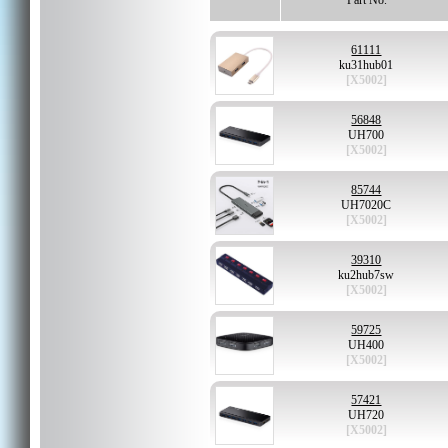
Part No.
61111
ku31hub01
[X5002]
56848
UH700
[X5002]
85744
UH7020C
[X5002]
39310
ku2hub7sw
[X5002]
59725
UH400
[X5002]
57421
UH720
[X5002]