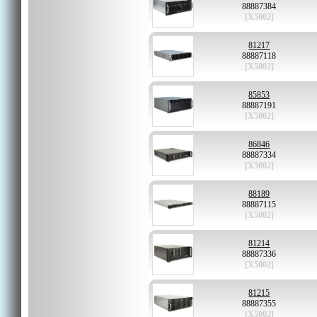
88887384
[X5002]
81217
88887118
[X5002]
85853
88887191
[X5002]
86846
88887334
[X5002]
88189
88887115
[X5002]
81214
88887336
[X5002]
81215
88887355
[X5002]