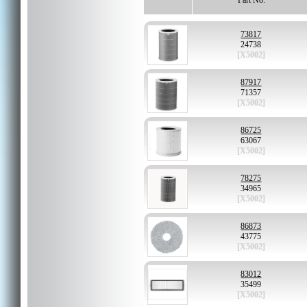
Part No.
73817
24738
[X5002]
87917
71357
[X5002]
86725
63067
[X5002]
78275
34965
[X5002]
86873
43775
[X5002]
83012
35499
[X5002]