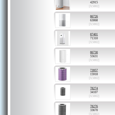
42915
[X5002]
86726
63068
[X5002]
87401
71310
[X5002]
86730
55631
[X5002]
73957
15918
[X5002]
78274
34107
[X5002]
78276
33670
[X5002]