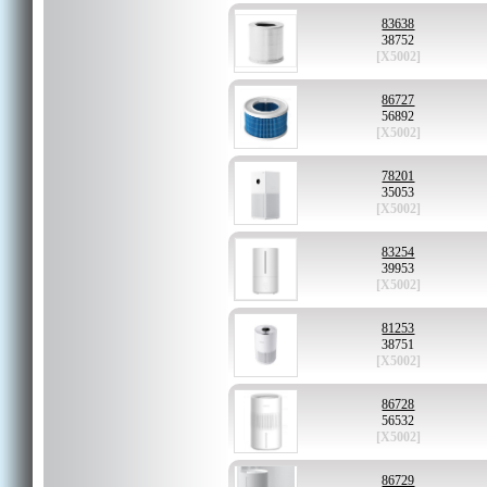
83638
38752
[X5002]
86727
56892
[X5002]
78201
35053
[X5002]
83254
39953
[X5002]
81253
38751
[X5002]
86728
56532
[X5002]
86729