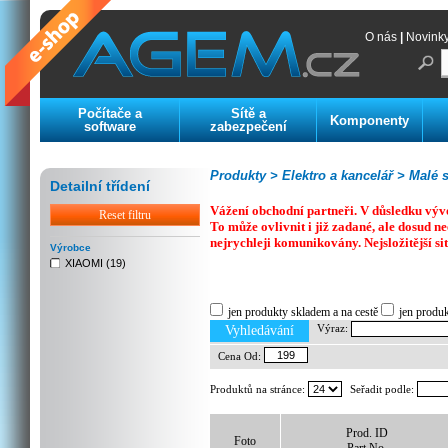
O nás
|
Novink
Počítače a
Sítě a
Komponenty
software
zabezpečení
Produkty >
Elektro a kancelář >
Malé s
Detailní třídení
Vážení obchodní partneři. V důsledku výv
Reset filtru
To může ovlivnit i již zadané, ale dosud
nejrychleji komunikovány. Nejsložitější si
Výrobce
XIAOMI (19)
Previous
Next
Stop
jen produkty skladem a na cestě
jen produ
Výraz:
Vyhledávání
Cena Od:
Produktů na stránce:
Seřadit podle:
Prod. ID
Foto