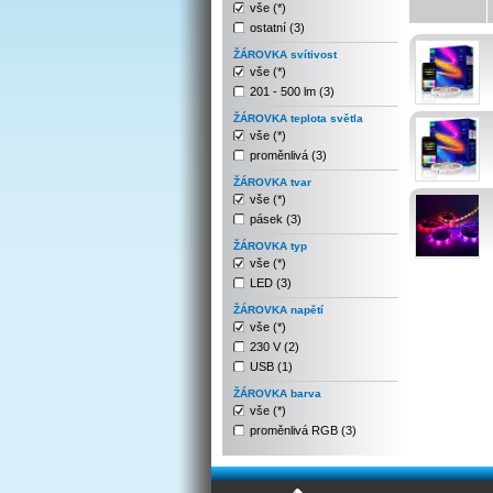
vše (*)
ostatní (3)
ŽÁROVKA svítivost
vše (*)
201 - 500 lm (3)
ŽÁROVKA teplota světla
vše (*)
proměnlivá (3)
ŽÁROVKA tvar
vše (*)
pásek (3)
ŽÁROVKA typ
vše (*)
LED (3)
ŽÁROVKA napětí
vše (*)
230 V (2)
USB (1)
ŽÁROVKA barva
vše (*)
proměnlivá RGB (3)