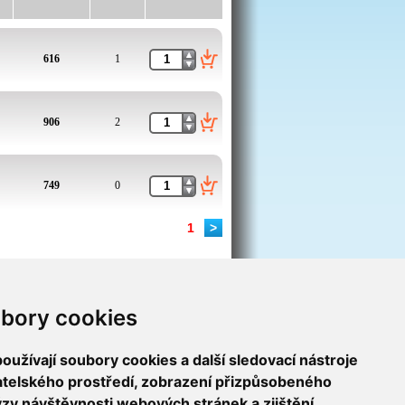
616
1
906
2
749
0
1
>
bory cookies
užívají soubory cookies a další sledovací nástroje
vatelského prostředí, zobrazení přizpůsobeného
ýzy návštěvnosti webových stránek a zjištění