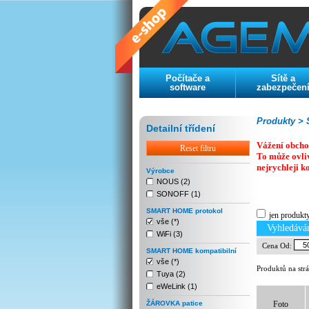
Počítače a
Sítě a
software
zabezpečen
Produkty >
S
Detailní třídení
Vážení obcho
Reset filtru
To může ovli
nejrychleji k
Výrobce
NOUS (2)
SONOFF (1)
Previous
Next
Stop
SMART HOME protokol
jen produkt
vše (*)
Vyhledává
WiFi (3)
Cena Od:
SMART HOME kompatibilní
vše (*)
Produktů na str
Tuya (2)
eWeLink (1)
ŽÁROVKA patice
Foto