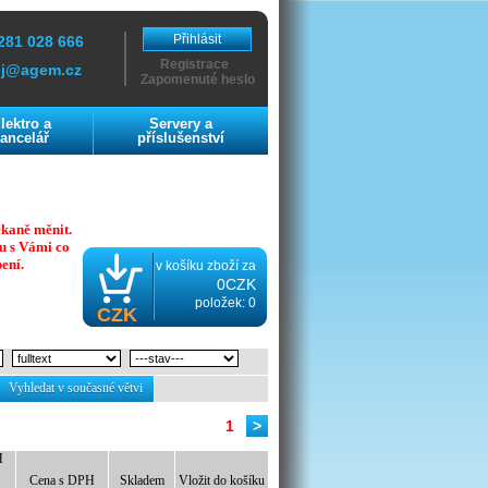
Přihlásit
281 028 666
Registrace
ej@agem.cz
Zapomenuté heslo
lektro a
Servery a
ancelář
příslušenství
ekaně měnit.
u s Vámi co
ení.
v košíku zboží za
0CZK
položek: 0
CZK
Vyhledat v současné větvi
1
>
H
Cena s DPH
Skladem
Vložit do košíku