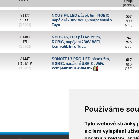
Part No.
s popl.
(poplatky)
81477
NOUS F4, LED pásek 5m, RGBIC,
507
95331
napájení 230V, WiFi, kompatibilní s
509
[X5002]
Tuya
(2,50)
81483
NOUS F5, LED pásek 2x5m,
747
F5
RGBIC, napájení 230V, WiFi,
749
[X5002]
kompatibilní s Tuya
(2,50)
81447
SONOFF L3 PRO, LED pásek 5m,
617
L3-5M-P
RGBIC, napájení USB-C, WiFi,
619
[X5002]
kompatibilní s eWeLink
(2,50)
Používáme sou
Tyto webové stránky po
s cílem vylepšení uži
obsahu a reklam, anal