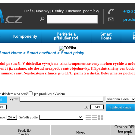
O nás
|
Novinky
|
Ceníky
|
Obchodní podmínky
+420 
prod
Periferie a
Smart
E
Komponenty
í
příslušenství
Home
k
mart Home >
Smart osvětlení >
Smart pásky
dní partneři. V důsledku vývoje na trhu komponent se ceny mohou rychle a neč
vnit i již zadané, ale dosud neexpedované objednávky. Případné změny cen budo
omunikovány. Nejsložitější situace je u CPU, pamětí a disků.
Děkujeme za pochop
y skladem a na cestě
jen produkty skladem
Výraz:
ní
Vyhledat všude
Do:
ánce:
Seřadit podle:
Cena bez DP
Prod. ID
bez popl.
Název