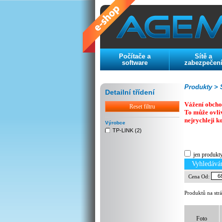
Počítače a
Sítě a
software
zabezpečen
Produkty >
S
Detailní třídení
Vážení obcho
Reset filtru
To může ovli
nejrychleji k
Výrobce
TP-LINK (2)
Previous
Next
Stop
jen produkt
Vyhledává
Cena Od:
Produktů na str
Foto