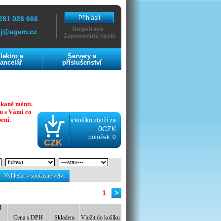
Přihlásit
281 028 666
Registrace
ej@agem.cz
Zapomenuté heslo
lektro a
Servery a
ancelář
příslušenství
ekaně měnit.
u s Vámi co
ení.
v košíku zboží za
0CZK
položek: 0
CZK
Vyhledat v současné větvi
1
>
H
Cena s DPH
Skladem
Vložit do košíku