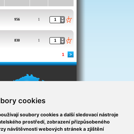
956
1
830
1
1
>
bory cookies
9071/8
užívají soubory cookies a další sledovací nástroje
vatelského prostředí, zobrazení přizpůsobeného
ýzy návštěvnosti webových stránek a zjištění