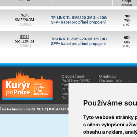
Part No.
s popl.
(poplatky)
76246
789
TP-LINK TL-SM5220-3M 3m 10G
SM5220-3M
790
SFP+ kabel pro přímé propojení
[X5002]
(1,00)
83517
685
TP-LINK TL-SM5220-1M 1m 10G
SM5220-1M
686
SFP+ kabel pro přímé propojení
[X5002]
(1,00)
O společnosti
O nákupu
Profil firmy AGEM
Obchodní informace
Kudy k nám
Informace Cookies
Volná místa
Kontakty
Doprava
Používáme sou
(c) KASO Technologies s.r.o
https://www.baris.sk
é na technologii BarIS .NET
Tyto webové stránky po
s cílem vylepšení uži
obsahu a reklam, anal