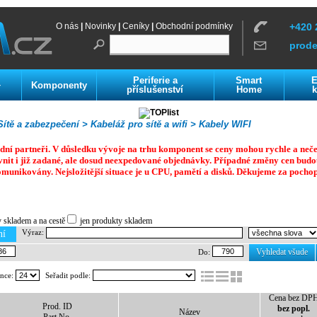
O nás
|
Novinky
|
Ceníky
|
Obchodní podmínky
+420 
prod
Periferie a
Smart
E
Komponenty
í
příslušenství
Home
k
ítě a zabezpečení >
Kabeláž pro sítě a wifi >
Kabely WIFI
dní partneři. V důsledku vývoje na trhu komponent se ceny mohou rychle a neč
vnit i již zadané, ale dosud neexpedované objednávky. Případné změny cen budo
omunikovány. Nejsložitější situace je u CPU, pamětí a disků.
Děkujeme za pochop
y skladem a na cestě
jen produkty skladem
Výraz:
ní
Vyhledat všude
Do:
ánce:
Seřadit podle:
Cena bez DP
Prod. ID
bez popl.
Název