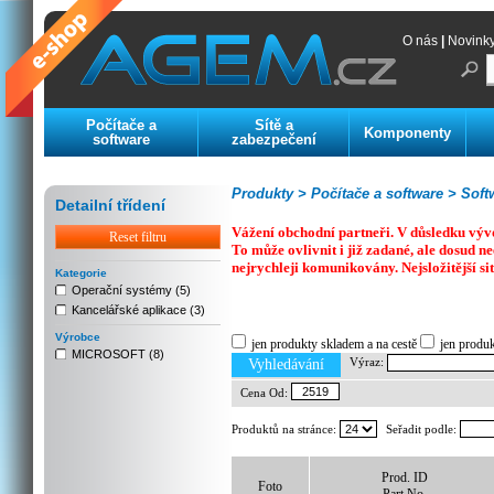
O nás
|
Novink
Počítače a
Sítě a
Komponenty
software
zabezpečení
Produkty >
Počítače a software >
Soft
Detailní třídení
Vážení obchodní partneři. V důsledku výv
Reset filtru
To může ovlivnit i již zadané, ale dosud
nejrychleji komunikovány. Nejsložitější si
Kategorie
Operační systémy (5)
Kancelářské aplikace (3)
Previous
Next
Stop
Výrobce
jen produkty skladem a na cestě
jen produ
MICROSOFT (8)
Výraz:
Vyhledávání
Cena Od:
Produktů na stránce:
Seřadit podle:
Prod. ID
Foto