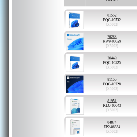
Part No.
81552
FQC-10532
[X5002]
76283
KW9-00629
[X5002]
76449
FQC-10525
[X5002]
81155
FQC-10528
[X5002]
81951
KLQ-00643
[X5002]
84874
EP2-06834
[X5002]