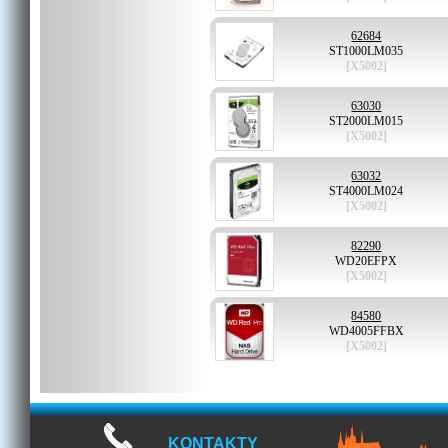
62684
ST1000LM035
[X5002]
63030
ST2000LM015
[X5002]
63032
ST4000LM024
[X5002]
82290
WD20EFPX
[X5002]
84580
WD4005FFBX
[X5002]
KONTAKTY