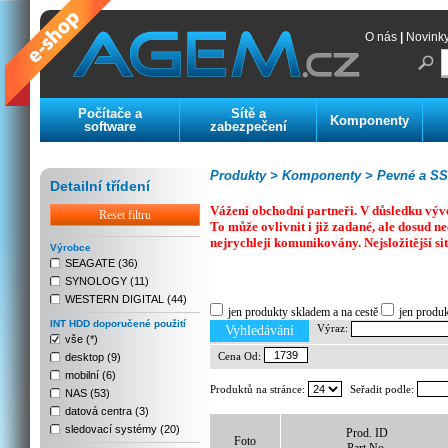
O nás
|
Novink
Počítače a
Sítě a
Komponenty
software
zabezpečení
Produkty >
Komponenty >
Pevné a SS
Detailní třídení
Vážení obchodní partneři. V důsledku výv
Reset filtru
To může ovlivnit i již zadané, ale dosud
nejrychleji komunikovány. Nejsložitější si
Výrobce
SEAGATE (36)
SYNOLOGY (11)
Previous
Next
Stop
WESTERN DIGITAL (44)
jen produkty skladem a na cestě
jen produ
INT HDD doporučené použití
Výraz:
Vyhledávání
vše (*)
Cena Od:
desktop (9)
mobilní (6)
Produktů na stránce:
Seřadit podle:
NAS (53)
datová centra (3)
sledovací systémy (20)
Prod. ID
Foto