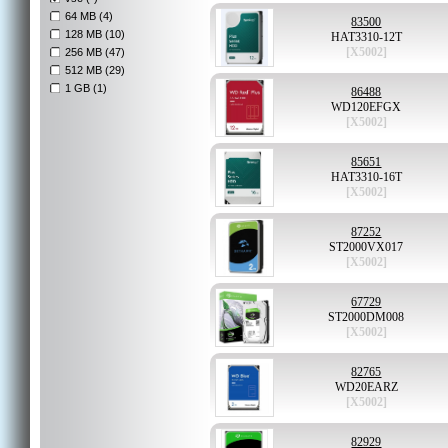
64 MB (4)
83500
128 MB (10)
HAT3310-12T
[X5002]
256 MB (47)
512 MB (29)
1 GB (1)
86488
WD120EFGX
[X5002]
85651
HAT3310-16T
[X5002]
87252
ST2000VX017
[X5002]
67729
ST2000DM008
[X5002]
82765
WD20EARZ
[X5002]
82929