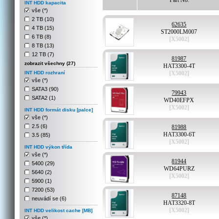
Part No.
INT HDD kapacita
vše (*)
2 TB (10)
62635
4 TB (15)
ST2000LM007
6 TB (8)
[X5002]
8 TB (13)
12 TB (7)
81987
zobrazit všechny (27)
HAT3300-4T
INT HDD rozhraní
[X5002]
vše (*)
SATA3 (90)
79943
SATA2 (1)
WD40EFPX
[X5002]
INT HDD formát disku [palce]
vše (*)
2.5 (6)
81988
HAT3300-6T
3.5 (85)
[X5002]
INT HDD výkon třída
vše (*)
81944
5400 (29)
WD64PURZ
5640 (2)
[X5002]
5900 (1)
7200 (53)
87148
neuvádí se (6)
HAT3320-8T
[X5002]
INT HDD velikost cache [MB]
vše (*)