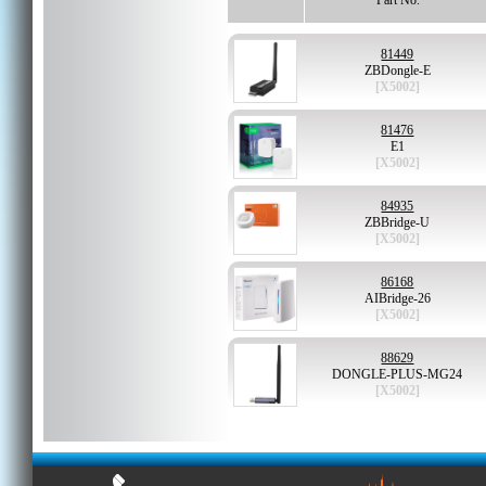
Part No.
81449
ZBDongle-E
[X5002]
81476
E1
[X5002]
84935
ZBBridge-U
[X5002]
86168
AIBridge-26
[X5002]
88629
DONGLE-PLUS-MG24
[X5002]