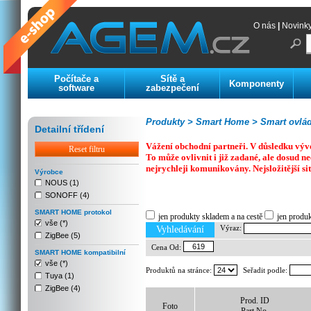
O nás
|
Novink
Počítače a
Sítě a
Komponenty
software
zabezpečení
Produkty >
Smart Home >
Smart ovlád
Detailní třídení
Vážení obchodní partneři. V důsledku výv
Reset filtru
To může ovlivnit i již zadané, ale dosud
nejrychleji komunikovány. Nejsložitější si
Výrobce
NOUS (1)
SONOFF (4)
Previous
Next
Stop
SMART HOME protokol
jen produkty skladem a na cestě
jen produ
vše (*)
Výraz:
Vyhledávání
ZigBee (5)
Cena Od:
SMART HOME kompatibilní
vše (*)
Produktů na stránce:
Seřadit podle:
Tuya (1)
ZigBee (4)
Prod. ID
Foto