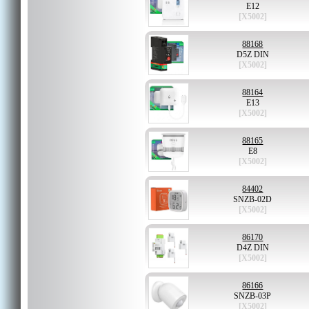
E12
[X5002]
88168
D5Z DIN
[X5002]
88164
E13
[X5002]
88165
E8
[X5002]
84402
SNZB-02D
[X5002]
86170
D4Z DIN
[X5002]
86166
SNZB-03P
[X5002]