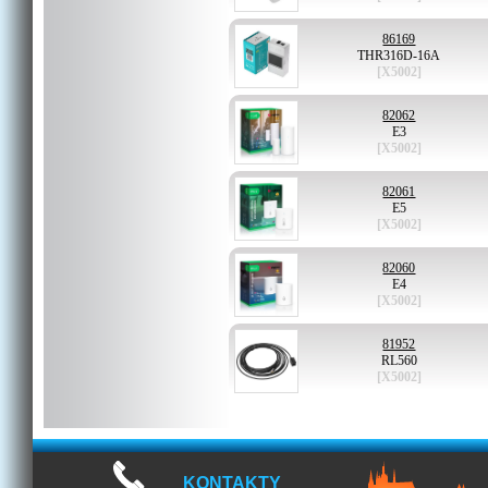
86169
THR316D-16A
[X5002]
82062
E3
[X5002]
82061
E5
[X5002]
82060
E4
[X5002]
81952
RL560
[X5002]
KONTAKTY