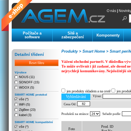
O nás
|
Novink
Počítače a
Sítě a
Komponenty
software
zabezpečení
Produkty >
Smart Home >
Smart perife
Detailní třídení
Vážení obchodní partneři. V důsledku výv
Reset filtru
To může ovlivnit i již zadané, ale dosud
nejrychleji komunikovány. Nejsložitější si
Výrobce
NOUS (11)
SONOFF (15)
Previous
Next
Stop
WOOX (5)
jen produkty skladem a na cestě
jen produ
SMART HOME protokol
Výraz:
Vyhledávání
vše (*)
Cena Od:
WiFi (5)
ZigBee (23)
Produktů na stránce:
Seřadit podle:
kabel (3)
SMART HOME kompatibilní
Prod. ID
vše (*)
Foto