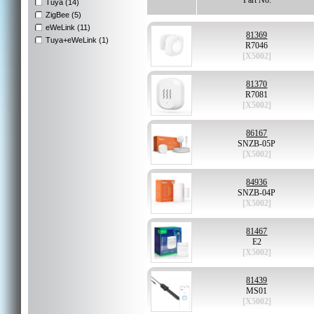
Part No.
Tuya (14)
ZigBee (5)
eWeLink (11)
81369
Tuya+eWeLink (1)
R7046
[X5002]
81370
R7081
[X5002]
86167
SNZB-05P
[X5002]
84936
SNZB-04P
[X5002]
81467
E2
[X5002]
81439
MS01
[X5002]