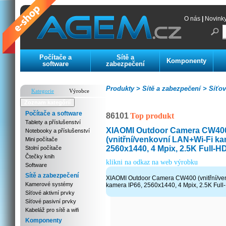
O nás
|
Novink
Počítače a
Sítě a
Komponenty
software
zabezpečení
Produkty >
Sítě a zabezpečení >
Síťov
Kategorie
Výrobce
Zoznam kategórií
Počítače a software
86101
Top produkt
Tablety a příslušenství
XIAOMI Outdoor Camera CW40
Notebooky a příslušenství
(vnitřní/venkovní LAN+Wi-Fi ka
Mini počítače
2560x1440, 4 Mpix, 2.5K Full-H
Stolní počítače
Čtečky knih
klikni na odkaz na web výrobku
Software
Sítě a zabezpečení
XIAOMI Outdoor Camera CW400 (vnitřní/ve
Kamerové systémy
kamera IP66, 2560x1440, 4 Mpix, 2.5K Full
Síťové aktivní prvky
Síťové pasivní prvky
Kabeláž pro sítě a wifi
Komponenty