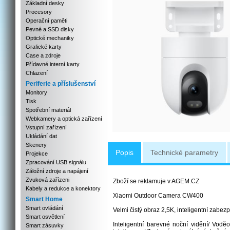
Základní desky
Procesory
Operační paměti
Pevné a SSD disky
Optické mechaniky
Grafické karty
Case a zdroje
Přídavné interní karty
Chlazení
Periferie a příslušenství
Monitory
Tisk
Spotřební materiál
Webkamery a optická zařízení
Vstupní zařízení
Ukládání dat
Skenery
Popis
Technické parametry
Projekce
Zpracování USB signálu
Záložní zdroje a napájení
Zvuková zařízeni
Zboží se reklamuje v AGEM.CZ
Kabely a redukce a konektory
Xiaomi Outdoor Camera CW400
Smart Home
Smart ovládání
Velmi čistý obraz 2,5K, inteligentní zab
Smart osvětlení
Inteligentní barevné noční vidění/ Vod
Smart zásuvky