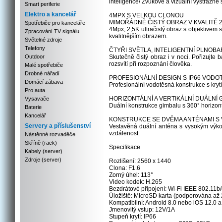
inteligence/ Zvukové a vizuální výstražn
Smart periferie
Elektro a kancelář
4MPX S VELKOU CLONOU
MIMOŘÁDNĚ ČISTÝ OBRAZ V KVALITĚ 2
Spotřebiče pro kanceláře
4Mpx, 2,5K ultračistý obraz s objektivem 
Zpracování TV signálu
kvalitnějším obrazem.
Světelné zdroje
Telefony
ČTYŘI SVĚTLA, INTELIGENTNÍ PLNOBA
Outdoor
Skutečně čistý obraz i v noci. Pořizujte 
rozsvítí při rozpoznání člověka.
Malé spotřebiče
Drobné nářadí
PROFESIONÁLNÍ DESIGN S IP66 VODO
Domácí zábava
Profesionální vodotěsná konstrukce s kryt
Pro auta
HORIZONTÁLNÍ A VERTIKÁLNÍ DUÁLNÍ G
Vysavače
Duální konstrukce gimbalu s 360° horizon
Baterie
Kancelář
KONSTRUKCE SE DVĚMA ANTÉNAMI S V
Servery a příslušenství
Vestavěná duální anténa s vysokým výkon
vzdálenost.
Nástěnné rozvaděče
Skříně (rack)
Specifikace
Kabely (server)
Zdroje (server)
Rozlišení: 2560 x 1440
Clona: F1.6
Zorný úhel: 113°
Video kodek: H.265
Bezdrátové připojení: Wi-Fi IEEE 802.11b
Úložiště: MicroSD karta (podporována až
Kompatibilní: Android 8.0 nebo iOS 12.0 a
Jmenovitý vstup: 12V/1A
Stupeň krytí: IP66