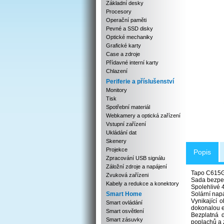
Základní desky
Procesory
Operační paměti
Pevné a SSD disky
Optické mechaniky
Grafické karty
Case a zdroje
Přídavné interní karty
Chlazení
Periferie a příslušenství
Monitory
Tisk
Spotřební materiál
Webkamery a optická zařízení
Vstupní zařízení
Ukládání dat
Skenery
Projekce
Popis
Zpracování USB signálu
Záložní zdroje a napájení
Tapo C615G
Zvuková zařízeni
Sada bezpeč
Kabely a redukce a konektory
Spolehlivé 4
Smart Home
Solární nap
Vynikající 
Smart ovládání
dokonalou ex
Smart osvětlení
Bezplatná d
Smart zásuvky
poplachů a 