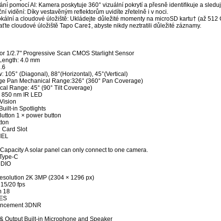
ní pomocí AI: Kamera poskytuje 360° vizuální pokrytí a přesně identifikuje a sleduj
í vidění: Díky vestavěným reflektorům uvidíte zřetelně i v noci.
kální a cloudové úložiště: Ukládejte důležité momenty na microSD kartu† (až 512
aťte cloudové úložiště Tapo Care‡, abyste nikdy neztratili důležité záznamy.
r 1/2.7" Progressive Scan CMOS Starlight Sensor
Length: 4.0 mm
.6
w: 105° (Diagonal), 88°(Horizontal), 45°(Vertical)
ge Pan Mechanical Range:326° (360° Pan Coverage)
cal Range: 45° (90° Tilt Coverage)
n 850 nm IR LED
Vision
Built-in Spotlights
Button 1 × power button
tton
 Card Slot
NEL
Capacity A solar panel can only connect to one camera.
 Type-C
UDIO
solution 2K 3MP (2304 × 1296 px)
15/20 fps
m 18
YES
ancement 3DNR
 & Output Built-in Microphone and Speaker