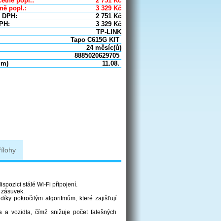
etně popl.:
2 751
Kč
ně popl.:
3 329
Kč
 DPH:
2 751
Kč
PH:
3 329
Kč
TP-LINK
Tapo C615G KIT
24 měsíc(ů)
8885020629705
um)
11.08.
řílohy
spozici stálé Wi-Fi připojení.
y zásuvek.
díky pokročilým algoritmům, které zajišťují
a a vozidla, čímž snižuje počet falešných