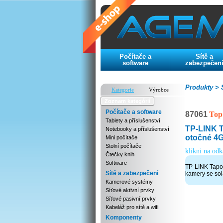
Počítače a
Sítě a
software
zabezpečen
Produkty >
S
Kategorie
Výrobce
Zoznam kategórií
Počítače a software
87061
Top
Tablety a příslušenství
TP-LINK 
Notebooky a příslušenství
otočné 4G
Mini počítače
Stolní počítače
klikni na od
Čtečky knih
Software
TP-LINK Tapo
Sítě a zabezpečení
kamery se so
Kamerové systémy
Síťové aktivní prvky
Síťové pasivní prvky
Kabeláž pro sítě a wifi
Komponenty