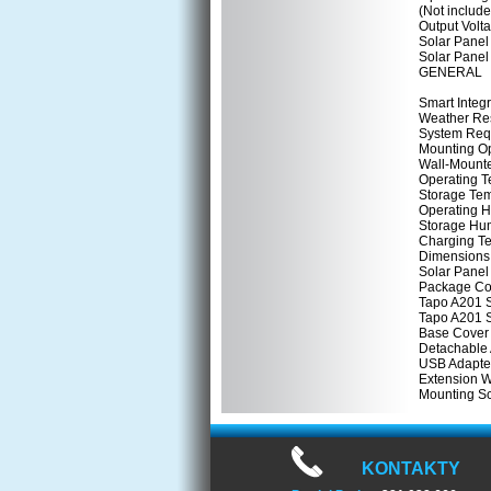
(Not include
Output Volta
Solar Panel
Solar Panel
GENERAL
Smart Integ
Weather Res
System Requ
Mounting Op
Wall-Mount
Operating T
Storage Tem
Operating 
Storage Hu
Charging Te
Dimensions 
Solar Panel
Package Co
Tapo A201 S
Tapo A201 S
Base Cover 
Detachable 
USB Adapter
Extension W
Mounting S
KONTAKTY