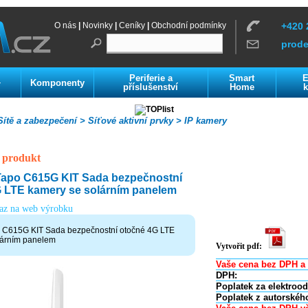
O nás
|
Novinky
|
Ceníky
|
Obchodní podmínky
+420 
prod
Periferie a
Smart
E
Komponenty
í
příslušenství
Home
k
ítě a zabezpečení >
Síťové aktivní prvky >
IP kamery
 produkt
Tapo C615G KIT Sada bezpečnostní
 LTE kamery se solárním panelem
kaz na web výrobku
 C615G KIT Sada bezpečnostní otočné 4G LTE
lárním panelem
Vytvořit pdf:
Vaše cena bez DPH a 
DPH:
Poplatek za elektroo
Poplatek z autorskéh