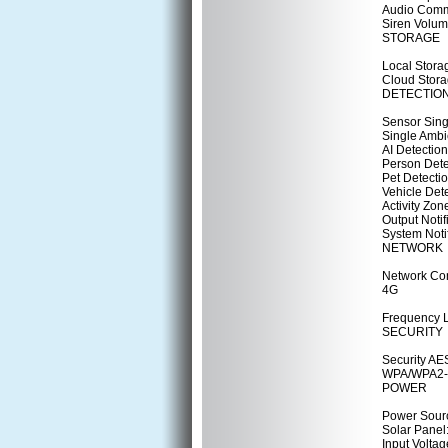
Audio Commu
Siren Volum
STORAGE
Local Stora
Cloud Stora
DETECTION
Sensor Sing
Single Ambi
AI Detectio
Person Dete
Pet Detecti
Vehicle Det
Activity Zon
Output Notif
System Noti
NETWORK
Network Con
4G
Frequency L
SECURITY
Security AE
WPA/WPA2
POWER
Power Sourc
Solar Panel
Input Voltag