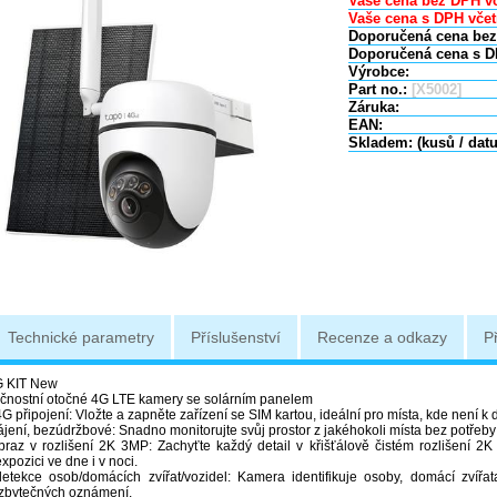
Vaše cena bez DPH vč
Vaše cena s DPH včet
Doporučená cena bez
Doporučená cena s D
Výrobce:
Part no.:
[X5002]
Záruka:
EAN:
Skladem: (kusů / dat
Technické parametry
Příslušenství
Recenze a odkazy
P
 KIT New
nostní otočné 4G LTE kamery se solárním panelem
G připojení: Vložte a zapněte zařízení se SIM kartou, ideální pro místa, kde není k di
ájení, bezúdržbové: Snadno monitorujte svůj prostor z jakéhokoli místa bez potřeb
obraz v rozlišení 2K 3MP: Zachyťte každý detail v křišťálově čistém rozlišení 2K 
pozici ve dne i v noci.
etekce osob/domácích zvířat/vozidel: Kamera identifikuje osoby, domácí zvířat
zbytečných oznámení.