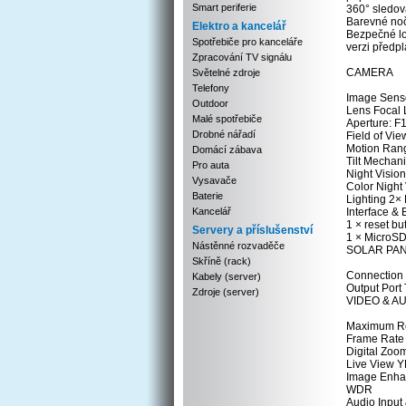
Smart periferie
360° sledová
Barevné nočn
Elektro a kancelář
Bezpečné lo
Spotřebiče pro kanceláře
verzi předpl
Zpracování TV signálu
CAMERA
Světelné zdroje
Telefony
Image Senso
Outdoor
Lens Focal 
Malé spotřebiče
Aperture: F1
Drobné nářadí
Field of Vie
Motion Ran
Domácí zábava
Tilt Mechani
Pro auta
Night Visio
Vysavače
Color Night 
Baterie
Lighting 2× 
Kancelář
Interface & 
1 × reset bu
Servery a příslušenství
1 × MicroSD
Nástěnné rozvaděče
SOLAR PA
Skříně (rack)
Connection 
Kabely (server)
Output Port
Zdroje (server)
VIDEO & A
Maximum Re
Frame Rate 
Digital Zoo
Live View 
Image Enh
WDR
Audio Input