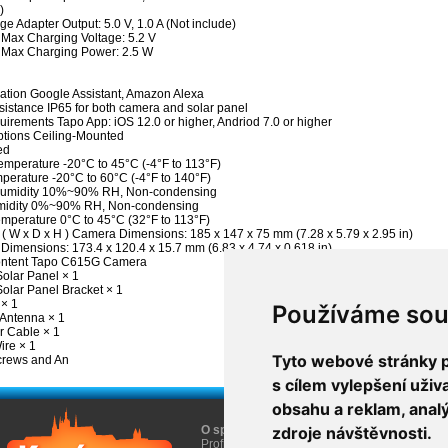
)
ge Adapter Output: 5.0 V, 1.0 A (Not include)
 Max Charging Voltage: 5.2 V
 Max Charging Power: 2.5 W
ration Google Assistant, Amazon Alexa
istance IP65 for both camera and solar panel
irements Tapo App: iOS 12.0 or higher, Andriod 7.0 or higher
tions Ceiling-Mounted
ed
emperature -20°C to 45°C (-4°F to 113°F)
perature -20°C to 60°C (-4°F to 140°F)
Humidity 10%~90% RH, Non-condensing
midity 0%~90% RH, Non-condensing
mperature 0°C to 45°C (32°F to 113°F)
( W x D x H ) Camera Dimensions: 185 x 147 x 75 mm (7.28 x 5.79 x 2.95 in)
 Dimensions: 173.4 x 120.4 x 15.7 mm (6.83 x 4.74 x 0.618 in)
ntent Tapo C615G Camera
olar Panel × 1
olar Panel Bracket × 1
× 1
Používáme sou
Antenna × 1
 Cable × 1
ire × 1
Tyto webové stránky po
crews and An
s cílem vylepšení uži
obsahu a reklam, anal
O společnosti
zdroje návštěvnosti.
O nákupu
Profil firmy AGEM
Obchodní informace