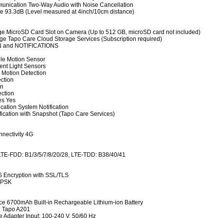
nication Two-Way Audio with Noise Cancellation
e 93.3dB (Level measured at 4inch/10cm distance)
ge MicroSD Card Slot on Camera (Up to 512 GB, microSD card not included)
ge Tapo Care Cloud Storage Services (Subscription required)
 and NOTIFICATIONS
le Motion Sensor
ent Light Sensors
n Motion Detection
ction
on
ection
es Yes
ication System Notification
fication with Snapshot (Tapo Care Services)
nectivity 4G
TE-FDD: B1/3/5/7/8/20/28, LTE-TDD: B38/40/41
S Encryption with SSL/TLS
-PSK
e 6700mAh Built-in Rechargeable Lithium-ion Battery
: Tapo A201
e Adapter Input: 100-240 V, 50/60 Hz