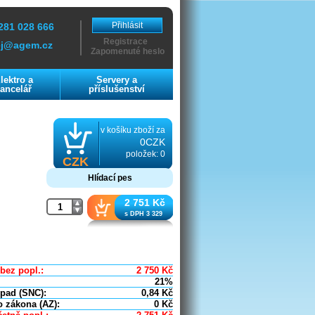
Přihlásit
281 028 666
Registrace
ej@agem.cz
Zapomenuté heslo
lektro a
Servery a
ancelář
příslušenství
v košíku zboží za
0CZK
položek: 0
CZK
Hlídací pes
2 751 Kč
s DPH 3 329
bez popl.:
2 750
Kč
21%
dpad (SNC):
0,84
Kč
o zákona (AZ):
0
Kč