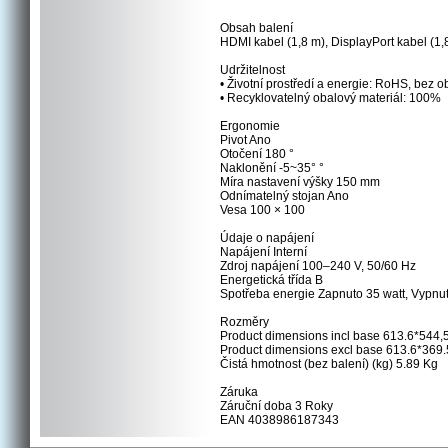
Obsah balení
HDMI kabel (1,8 m), DisplayPort kabel (1
Udržitelnost
• Životní prostředí a energie: RoHS, bez o
• Recyklovatelný obalový materiál: 100%
Ergonomie
Pivot Ano
Otočení 180 °
Naklonění -5~35° °
Míra nastavení výšky 150 mm
Odnímatelný stojan Ano
Vesa 100 × 100
Údaje o napájení
Napájení Interní
Zdroj napájení 100–240 V, 50/60 Hz
Energetická třída B
Spotřeba energie Zapnuto 35 watt, Vypnuto
Rozměry
Product dimensions incl base 613.6*544,
Product dimensions excl base 613.6*369.
Čistá hmotnost (bez balení) (kg) 5.89 Kg
Záruka
Záruční doba 3 Roky
EAN 4038986187343