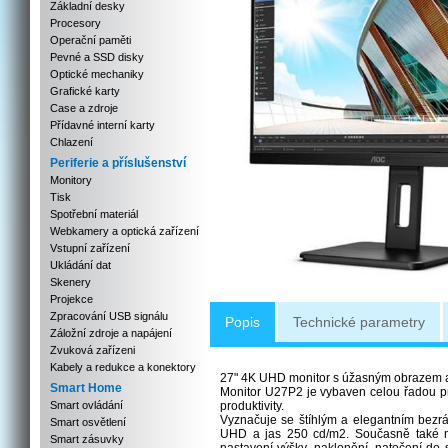
Základní desky
Procesory
Operační paměti
Pevné a SSD disky
Optické mechaniky
Grafické karty
Case a zdroje
Přídavné interní karty
Chlazení
Periferie a příslušenství
Monitory
Tisk
Spotřební materiál
Webkamery a optická zařízení
Vstupní zařízení
Ukládání dat
Skenery
Projekce
Zpracování USB signálu
Popis
Technické parametry
Záložní zdroje a napájení
Zvuková zařízeni
Kabely a redukce a konektory
27" 4K UHD monitor s úžasným obrazem 
Smart Home
Monitor U27P2 je vybaven celou řadou p
Smart ovládání
produktivity.
Vyznačuje se štíhlým a elegantním bezr
Smart osvětlení
UHD a jas 250 cd/m2. Současně také na
Smart zásuvky