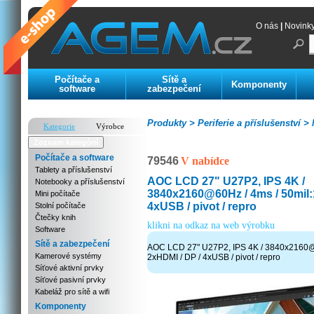
O nás
|
Novink
Počítače a
Sítě a
Komponenty
software
zabezpečení
Produkty >
Periferie a příslušenství >
Kategorie
Výrobce
Zoznam kategórií
Počítače a software
79546
V nabídce
Tablety a příslušenství
AOC LCD 27" U27P2, IPS 4K /
Notebooky a příslušenství
3840x2160@60Hz / 4ms / 50mil:1
Mini počítače
4xUSB / pivot / repro
Stolní počítače
Čtečky knih
klikni na odkaz na web výrobku
Software
Sítě a zabezpečení
AOC LCD 27" U27P2, IPS 4K / 3840x2160@6
Kamerové systémy
2xHDMI / DP / 4xUSB / pivot / repro
Síťové aktivní prvky
Síťové pasivní prvky
Kabeláž pro sítě a wifi
Komponenty