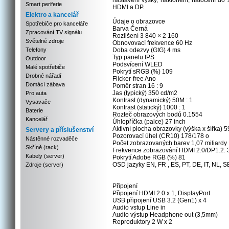
nastavení výšky, naklonění, natočení do 
Smart periferie
HDMI a DP.
Elektro a kancelář
Údaje o obrazovce
Spotřebiče pro kanceláře
Barva Černá
Zpracování TV signálu
Rozlišení 3 840 × 2 160
Světelné zdroje
Obnovovací frekvence 60 Hz
Telefony
Doba odezvy (GtG) 4 ms
Typ panelu IPS
Outdoor
Podsvícení WLED
Malé spotřebiče
Pokrytí sRGB (%) 109
Drobné nářadí
Flicker-free Ano
Domácí zábava
Poměr stran 16 : 9
Jas (typický) 350 cd/m2
Pro auta
Kontrast (dynamický) 50M : 1
Vysavače
Kontrast (statický) 1000 : 1
Baterie
Rozteč obrazových bodů 0.1554
Kancelář
Úhlopříčka (palce) 27 inch
Aktivní plocha obrazovky (výška x šířka)
Servery a příslušenství
Pozorovací úhel (CR10) 178/178 o
Nástěnné rozvaděče
Počet zobrazovaných barev 1,07 miliardy
Skříně (rack)
Frekvence zobrazování HDMI 2.0/DP1.2: 3
Kabely (server)
Pokrytí Adobe RGB (%) 81
OSD jazyky EN, FR , ES, PT, DE, IT, NL, SE
Zdroje (server)
Připojení
Připojení HDMI 2.0 x 1, DisplayPort
USB připojení USB 3.2 (Gen1) x 4
Audio vstup Line in
Audio výstup Headphone out (3,5mm)
Reproduktory 2 W x 2