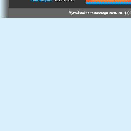
Klub Magnus
281 028 678
V
(c)
ytvořené na technologii BarIS .NET