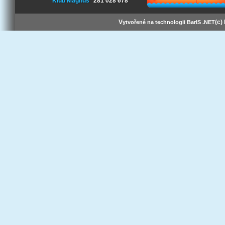
Klub Magnus
281 028 678
V
(c)
ytvořené na technologii BarIS .NET