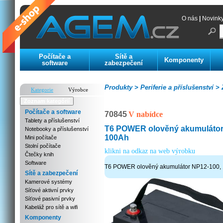
O nás
|
Novink
Počítače a
Sítě a
Komponenty
software
zabezpečení
Produkty >
Periferie a příslušenství >
Z
Kategorie
Výrobce
Zoznam kategórií
Počítače a software
70845
V nabídce
Tablety a příslušenství
T6 POWER olověný akumulátor 
Notebooky a příslušenství
100Ah
Mini počítače
Stolní počítače
klikni na odkaz na web výrobku
Čtečky knih
Software
T6 POWER olověný akumulátor NP12-100, 
Sítě a zabezpečení
Kamerové systémy
Síťové aktivní prvky
Síťové pasivní prvky
Kabeláž pro sítě a wifi
Komponenty