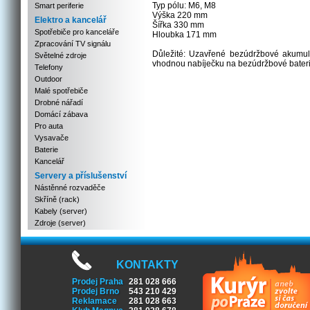
Typ pólu: M6, M8
Smart periferie
Výška 220 mm
Elektro a kancelář
Šířka 330 mm
Spotřebiče pro kanceláře
Hloubka 171 mm
Zpracování TV signálu
Důležité: Uzavřené bezúdržbové akumulá
Světelné zdroje
vhodnou nabíječku na bezúdržbové bateri
Telefony
Outdoor
Malé spotřebiče
Drobné nářadí
Domácí zábava
Pro auta
Vysavače
Baterie
Kancelář
Servery a příslušenství
Nástěnné rozvaděče
Skříně (rack)
Kabely (server)
Zdroje (server)
KONTAKTY
Prodej Praha
281 028 666
Prodej Brno
543 210 429
Reklamace
281 028 663