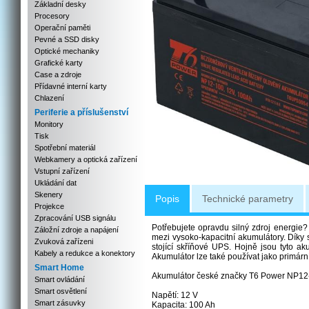
Základní desky
Procesory
Operační paměti
Pevné a SSD disky
Optické mechaniky
Grafické karty
Case a zdroje
Přídavné interní karty
Chlazení
Periferie a příslušenství
Monitory
Tisk
Spotřební materiál
Webkamery a optická zařízení
Vstupní zařízení
Ukládání dat
Skenery
Popis
Technické parametry
Projekce
Zpracování USB signálu
Potřebujete opravdu silný zdroj energie
Záložní zdroje a napájení
mezi vysoko-kapacitní akumulátory. Díky
Zvuková zařízeni
stojící skříňové UPS. Hojně jsou tyto ak
Kabely a redukce a konektory
Akumulátor lze také používat jako primární 
Smart Home
Akumulátor české značky T6 Power NP12-1
Smart ovládání
Smart osvětlení
Napětí: 12 V
Smart zásuvky
Kapacita: 100 Ah