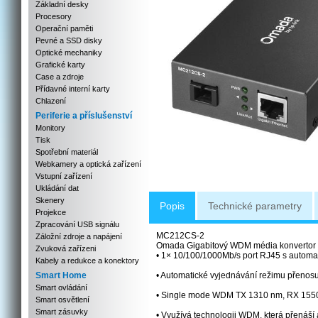
Základní desky
Procesory
Operační paměti
Pevné a SSD disky
Optické mechaniky
Grafické karty
Case a zdroje
Přídavné interní karty
Chlazení
Periferie a příslušenství
Monitory
Tisk
Spotřební materiál
Webkamery a optická zařízení
Vstupní zařízení
Ukládání dat
Skenery
Popis
Technické parametry
Projekce
Zpracování USB signálu
MC212CS-2
Záložní zdroje a napájení
Omada Gigabitový WDM média konvertor
Zvuková zařízeni
• 1× 10/100/1000Mb/s port RJ45 s automa
Kabely a redukce a konektory
Smart Home
• Automatické vyjednávání režimu přenosu
Smart ovládání
• Single mode WDM TX 1310 nm, RX 155
Smart osvětlení
Smart zásuvky
• Využívá technologii WDM, která přenáší 