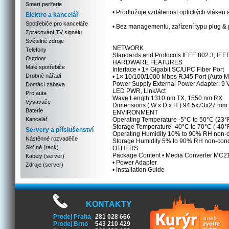
Smart periferie
• Prodlužuje vzdálenost optických vláken 
Elektro a kancelář
Spotřebiče pro kanceláře
• Bez managementu, zařízení typu plug & 
Zpracování TV signálu
Světelné zdroje
NETWORK
Telefony
Standards and Protocols IEEE 802.3, IEEE
Outdoor
HARDWARE FEATURES
Malé spotřebiče
Interface • 1× Gigabit SC/UPC Fiber Port
Drobné nářadí
• 1× 10/100/1000 Mbps RJ45 Port (Auto 
Power Supply External Power Adapter: 9 V
Domácí zábava
LED PWR, Link/Act
Pro auta
Wave Length 1310 nm TX, 1550 nm RX
Vysavače
Dimensions ( W x D x H ) 94.5x73x27 mm 
Baterie
ENVIRONMENT
Kancelář
Operating Temperature -5°C to 50°C (23°F
Storage Temperature -40°C to 70°C (-40°F
Servery a příslušenství
Operating Humidity 10% to 90% RH non-
Nástěnné rozvaděče
Storage Humidity 5% to 90% RH non-con
Skříně (rack)
OTHERS
Package Content • Media Converter MC
Kabely (server)
• Power Adapter
Zdroje (server)
• Installation Guide
KONTAKTY
Prodej Praha
281 028 666
Prodej Brno
543 210 429