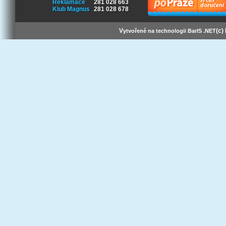
Reklamace
281 028 663
Klub Magnus
281 028 678
V
(c)
ytvořené na technologii BarIS .NET