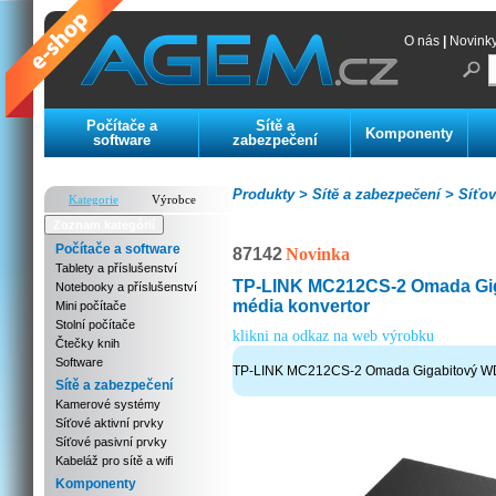
O nás
|
Novink
Počítače a
Sítě a
Komponenty
software
zabezpečení
Produkty >
Sítě a zabezpečení >
Síťov
Kategorie
Výrobce
Zoznam kategórií
Počítače a software
87142
Novinka
Tablety a příslušenství
TP-LINK MC212CS-2 Omada Gi
Notebooky a příslušenství
média konvertor
Mini počítače
Stolní počítače
klikni na odkaz na web výrobku
Čtečky knih
Software
TP-LINK MC212CS-2 Omada Gigabitový WD
Sítě a zabezpečení
Kamerové systémy
Síťové aktivní prvky
Síťové pasivní prvky
Kabeláž pro sítě a wifi
Komponenty