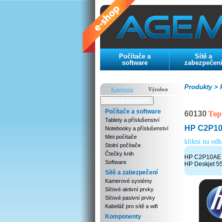
Počítače a
Sítě a
software
zabezpečen
Produkty >
P
Kategorie
Výrobce
Zoznam kategórií
Počítače a software
60130
Top
Tablety a příslušenství
HP C2P10A
Notebooky a příslušenství
Mini počítače
klikni na od
Stolní počítače
Čtečky knih
HP C2P10AE or
Software
HP Deskjet 55
Sítě a zabezpečení
Kamerové systémy
Síťové aktivní prvky
Síťové pasivní prvky
Kabeláž pro sítě a wifi
Komponenty