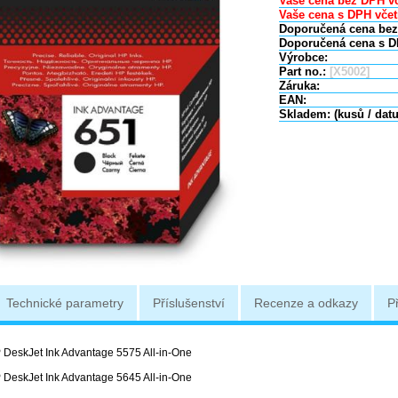
Vaše cena bez DPH vč
Vaše cena s DPH včet
Doporučená cena bez
Doporučená cena s D
Výrobce:
Part no.:
[X5002]
Záruka:
EAN:
Skladem: (kusů / dat
Technické parametry
Příslušenství
Recenze a odkazy
P
 DeskJet Ink Advantage 5575 All-in-One
 DeskJet Ink Advantage 5645 All-in-One