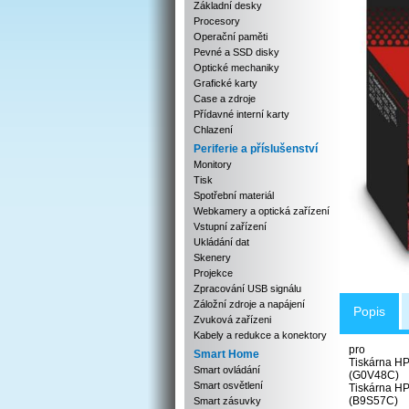
Základní desky
Procesory
Operační paměti
Pevné a SSD disky
Optické mechaniky
Grafické karty
Case a zdroje
Přídavné interní karty
Chlazení
Periferie a příslušenství
Monitory
Tisk
Spotřební materiál
Webkamery a optická zařízení
Vstupní zařízení
Ukládání dat
Skenery
Projekce
Zpracování USB signálu
Záložní zdroje a napájení
Popis
Zvuková zařízeni
Kabely a redukce a konektory
pro
Smart Home
Tiskárna HP
Smart ovládání
(G0V48C)
Smart osvětlení
Tiskárna HP
(B9S57C)
Smart zásuvky