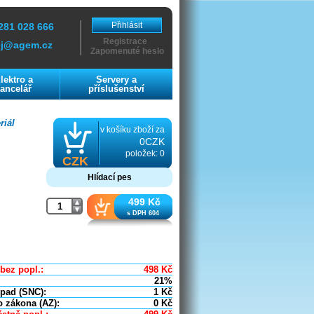
Přihlásit
281 028 666
Registrace
ej@agem.cz
Zapomenuté heslo
lektro a
Servery a
ancelář
příslušenství
riál
v košíku zboží za
0CZK
položek: 0
CZK
Hlídací pes
499 Kč
s DPH 604
bez popl.:
498
Kč
21%
dpad (SNC):
1
Kč
o zákona (AZ):
0
Kč