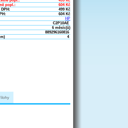
etně popl.:
499
Kč
ně popl.:
604
Kč
 DPH:
499
Kč
PH:
604
Kč
HP
C2P10AE
6 měsíc(ů)
889296160816
um)
4
řílohy