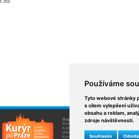
2, 252
Používáme sou
Tyto webové stránky po
s cílem vylepšení uži
obsahu a reklam, anal
O společnosti
zdroje návštěvnosti.
O nákupu
Profil firmy AGEM
Obchodní informace
Kudy k nám
Informace Cookies
Volná místa
Souhlasím
Odmít
Kontakty