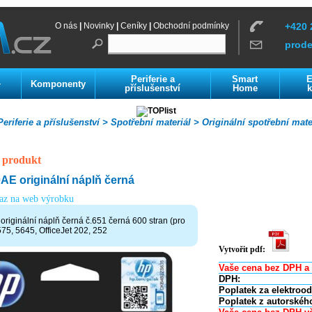
O nás
|
Novinky
|
Ceníky
|
Obchodní podmínky
+420 
prod
Periferie a
Smart
E
Komponenty
í
příslušenství
Home
k
eriferie a příslušenství >
Spotřební materiál >
Originální spotřební mate
 produkt
E originální náplň černá
kaz na web výrobku
iginální náplň černá č.651 černá 600 stran (pro
75, 5645, OfficeJet 202, 252
Vytvořit pdf:
Vaše cena bez DPH a 
DPH:
Poplatek za elektroo
Poplatek z autorskéh