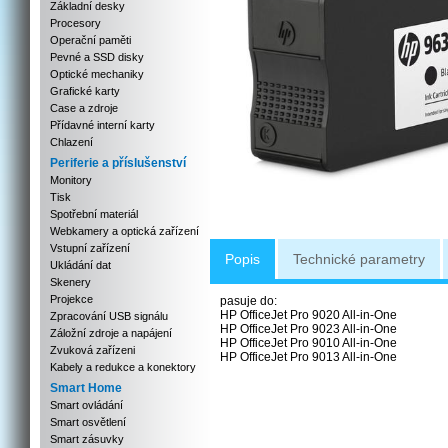
Základní desky
Procesory
Operační paměti
Pevné a SSD disky
Optické mechaniky
Grafické karty
Case a zdroje
Přídavné interní karty
Chlazení
Periferie a příslušenství
Monitory
Tisk
Spotřební materiál
Webkamery a optická zařízení
Vstupní zařízení
Popis
Technické parametry
Ukládání dat
Skenery
Projekce
pasuje do:
HP OfficeJet Pro 9020 All-in-One
Zpracování USB signálu
HP OfficeJet Pro 9023 All-in-One
Záložní zdroje a napájení
HP OfficeJet Pro 9010 All-in-One
Zvuková zařízeni
HP OfficeJet Pro 9013 All-in-One
Kabely a redukce a konektory
Smart Home
Smart ovládání
Smart osvětlení
Smart zásuvky