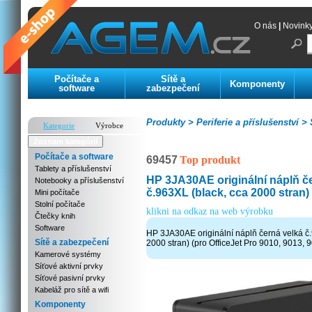
O nás
|
Novink
Počítače a
Sítě a
Komponenty
software
zabezpečení
Produkty >
Periferie a příslušenství >
S
Kategorie
Výrobce
Zoznam kategórií
Počítače a software
69457
Top produkt
Tablety a příslušenství
HP 3JA30AE originální náplň č
Notebooky a příslušenství
č.963XL (black, cca 2000 stran)
Mini počítače
Stolní počítače
klikni na odkaz na web výrobku
Čtečky knih
Software
HP 3JA30AE originální náplň černá velká č.
Sítě a zabezpečení
2000 stran) (pro OfficeJet Pro 9010, 9013, 
Kamerové systémy
Síťové aktivní prvky
Síťové pasivní prvky
Kabeláž pro sítě a wifi
Komponenty