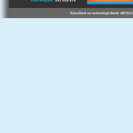
Klub Magnus
281 028 678
V
(c)
ytvořené na technologii BarIS .NET