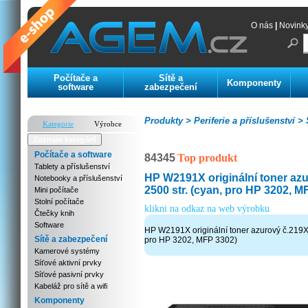
O nás
|
Novink
Počítače a
Sítě a
Komponenty
software
zabezpečení
Produkty >
Periferie a příslušenství >
S
Kategorie
Výrobce
Zoznam kategórií
Počítače a software
84345
Top produkt
Tablety a příslušenství
HP W2191X originální toner az
Notebooky a příslušenství
2500 str. (cyan, pro HP 3202, M
Mini počítače
Stolní počítače
klikni na odkaz na web výrobku
Čtečky knih
Software
HP W2191X originální toner azurový č.219X 
Sítě a zabezpečení
pro HP 3202, MFP 3302)
Kamerové systémy
Síťové aktivní prvky
Síťové pasivní prvky
Kabeláž pro sítě a wifi
Komponenty