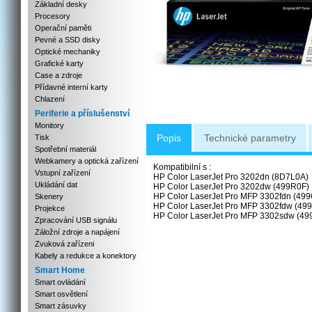
Základní desky
Procesory
Operační paměti
Pevné a SSD disky
Optické mechaniky
Grafické karty
Case a zdroje
Přídavné interní karty
Chlazení
Periferie a příslušenství
Monitory
Popis
Technické parametry
Tisk
Spotřební materiál
Webkamery a optická zařízení
Kompatibilní s :
Vstupní zařízení
HP Color LaserJet Pro 3202dn (8D7L0A)
Ukládání dat
HP Color LaserJet Pro 3202dw (499R0F)
HP Color LaserJet Pro MFP 3302fdn (49
Skenery
HP Color LaserJet Pro MFP 3302fdw (49
Projekce
HP Color LaserJet Pro MFP 3302sdw (49
Zpracování USB signálu
Záložní zdroje a napájení
Zvuková zařízeni
Kabely a redukce a konektory
Smart Home
Smart ovládání
Smart osvětlení
Smart zásuvky