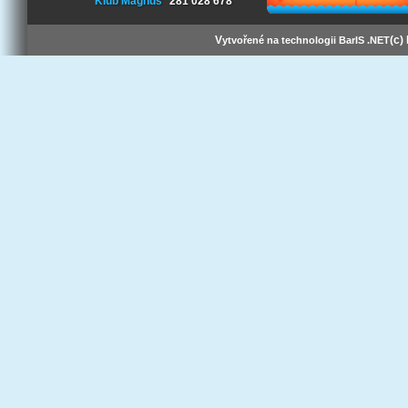
Klub Magnus
281 028 678
V
(c)
ytvořené na technologii BarIS .NET