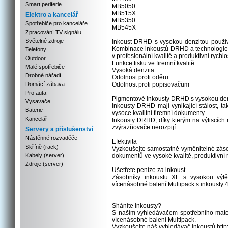
Smart periferie
MB5050
MB515X
Elektro a kancelář
MB5350
Spotřebiče pro kanceláře
MB545X
Zpracování TV signálu
Světelné zdroje
Inkoust DRHD s vysokou denzitou používa
Kombinace inkoustů DRHD a technologie 
Telefony
v profesionální kvalitě a produktivní rychlo
Outdoor
Funkce tisku ve firemní kvalitě
Malé spotřebiče
Vysoká denzita
Drobné nářadí
Odolnost proti oděru
Domácí zábava
Odolnost proti popisovačům
Pro auta
Pigmentové inkousty DRHD s vysokou denzito
Vysavače
Inkousty DRHD mají vynikající stálost, 
Baterie
vysoce kvalitní firemní dokumenty.
Kancelář
Inkousty DRHD, díky kterým na výtiscích 
zvýrazňovače nerozpijí.
Servery a příslušenství
Nástěnné rozvaděče
Efektivita
Skříně (rack)
Vyzkoušejte samostatně vyměnitelné záso
Kabely (server)
dokumentů ve vysoké kvalitě, produktivní ry
Zdroje (server)
Ušetřete peníze za inkoust
Zásobníky inkoustu XL s vysokou výtěž
vícenásobné balení Multipack s inkousty 4
Sháníte inkousty?
S naším vyhledávačem spotřebního mater
vícenásobné balení Multipack.
Vyzkoušejte náš vyhledávač inkoustů http