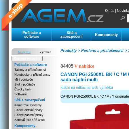
O nás
|
Novink
Počítače a
Sítě a
Komponenty
software
zabezpečení
Produkty >
Periferie a příslušenství >
S
Kategorie
Výrobce
Zoznam kategórií
Počítače a software
84405
V nabídce
Tablety a příslušenství
CANON PGI-2500XL BK / C / M / 
Notebooky a příslušenství
sada náplní multi
Mini počítače
Stolní počítače
klikni na odkaz na web výrobku
Čtečky knih
Software
CANON PGI-2500XL BK / C / M / Y originální
Sítě a zabezpečení
Kamerové systémy
Síťové aktivní prvky
Síťové pasivní prvky
Kabeláž pro sítě a wifi
Komponenty