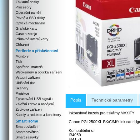
Základní desky
Procesory
Operační paměti
Pevné a SSD disky
Optické mechaniky
Grafické karty
Case a zdroje
Přídavné interní karty
Chlazení
Periferie a příslušenství
Monitory
Tisk
Spotřební materiál
Webkamery a optická zařízení
Vstupní zařízení
Ukládání dat
Skenery
Projekce
Zpracování USB signálu
Popis
Technické parametry
Záložní zdroje a napájení
Zvuková zařízeni
Inkoustové kazety pro tiskárny MAXIFY
Kabely a redukce a konektory
Smart Home
Canon PGI-2500XL BK/C/M/Y Ink cartridge M
Smart ovládání
Kompatibilní s:
Smart osvětlení
IB4050
Smart zásuvky
IB4150