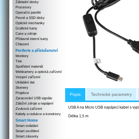
Základní desky
Procesory
Operační paměti
Pevné a SSD disky
Optické mechaniky
Grafické karty
Case a zdroje
Přídavné interní karty
Chlazení
Periferie a příslušenství
Monitory
Tisk
Spotřební materiál
Webkamery a optická zařízení
Vstupní zařízení
Ukládání dat
Skenery
Projekce
Popis
Technické parametry
Zpracování USB signálu
Záložní zdroje a napájení
USB A na Micro USB napájecí kabel s vypí
Zvuková zařízeni
Kabely a redukce a konektory
Délka 1,5 m
Smart Home
Smart ovládání
Smart osvětlení
Smart zásuvky