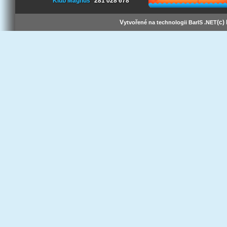
Klub Magnus
281 028 678
V
(c)
ytvořené na technologii BarIS .NET