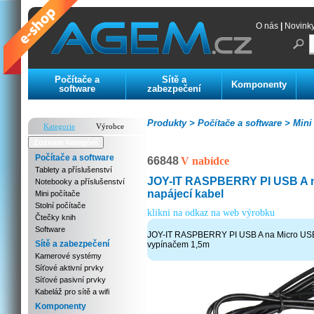
O nás
|
Novink
Počítače a
Sítě a
Komponenty
software
zabezpečení
Produkty >
Počítače a software >
Mini 
Kategorie
Výrobce
Zoznam kategórií
Počítače a software
66848
V nabídce
Tablety a příslušenství
JOY-IT RASPBERRY PI USB A 
Notebooky a příslušenství
napájecí kabel
Mini počítače
Stolní počítače
klikni na odkaz na web výrobku
Čtečky knih
Software
JOY-IT RASPBERRY PI USB A na Micro USB 
Sítě a zabezpečení
vypínačem 1,5m
Kamerové systémy
Síťové aktivní prvky
Síťové pasivní prvky
Kabeláž pro sítě a wifi
Komponenty