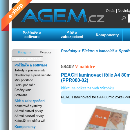
O nás
|
Novink
Počítače a
Sítě a
Komponenty
software
zabezpečení
Produkty >
Elektro a kancelář >
Spotře
Kategorie
Výrobce
Zoznam kategórií
Počítače a software
58402
V nabídce
Tablety a příslušenství
PEACH laminovací fólie A4 80m
Notebooky a příslušenství
(PPR080-02)
Mini počítače
Stolní počítače
klikni na odkaz na web výrobku
Čtečky knih
Software
PEACH laminovací fólie A4 80mic 25ks (P
Sítě a zabezpečení
Kamerové systémy
Síťové aktivní prvky
Síťové pasivní prvky
Kabeláž pro sítě a wifi
Komponenty