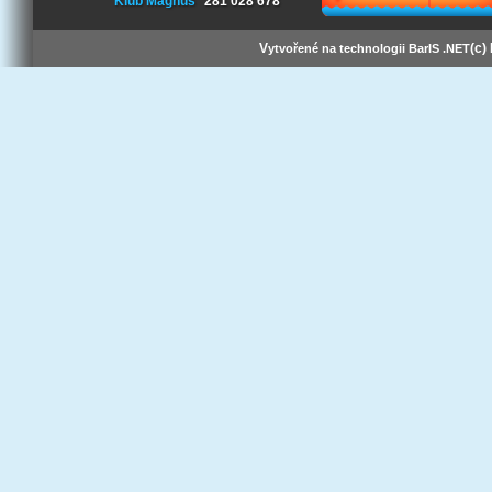
Klub Magnus
281 028 678
V
(c)
ytvořené na technologii BarIS .NET