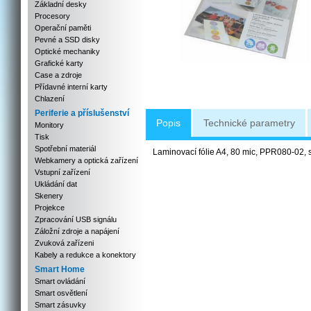
Základní desky
Procesory
Operační paměti
Pevné a SSD disky
Optické mechaniky
Grafické karty
Case a zdroje
Přídavné interní karty
Chlazení
Periferie a příslušenství
Popis
Technické parametry
Monitory
Tisk
Spotřební materiál
Laminovací fólie A4, 80 mic, PPR080-02,
Webkamery a optická zařízení
Vstupní zařízení
Ukládání dat
Skenery
Projekce
Zpracování USB signálu
Záložní zdroje a napájení
Zvuková zařízeni
Kabely a redukce a konektory
Smart Home
Smart ovládání
Smart osvětlení
Smart zásuvky