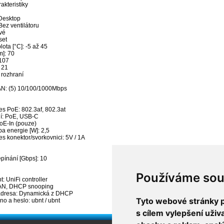
akteristiky
Desktop
 Bez ventilátoru
vé
set
lota [°C]: -5 až 45
]: 70
 107
 21
 rozhraní
AN: (5) 10/100/1000Mbps
es PoE: 802.3af, 802.3at
í: PoE, USB-C
oE-In (pouze)
a energie [W]: 2,5
s konektor/svorkovnici: 5V / 1A
epínání [Gbps]: 10
Používáme sou
 UniFi controller
AN, DHCP snooping
 adresa: Dynamická z DHCP
Tyto webové stránky po
o a heslo: ubnt / ubnt
s cílem vylepšení uži