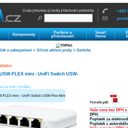
O nás
|
Novinky
|
Ceníky
|
Obchodní podmínky
+420 
prod
Periferie a
Smart
E
Komponenty
í
příslušenství
Home
k
ítě a zabezpečení >
Síťové aktivní prvky >
Switche
abídce
USW-FLEX mini - UniFi Switch USW-
kaz na web výrobku
-FLEX mini - UniFi Switch USW-Flex-Mini
Vytvořit pdf:
Vaše cena bez DPH a 
DPH:
Poplatek za elektroo
Poplatek z autorskéh