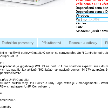
Vaše cena bez DPH vč
Vaše cena s DPH včet
Doporučená cena bez
Doporučená cena s D
Výrobce:
Part no.:
[X5002]
Záruka:
EAN:
Skladem: (kusů / dat
Technické parametry
Příslušenství
Recenze a odkazy
P
ni je maličký 5-portový Gigabitový switch se správou přes UniFi Controller od Ubi
orující PoE In.
th1
ší předností je gigabitový POE IN na portu č.1 pro snadnou expanzi sítě i do m
itch lze napájet jak aktivně (802.3af/at), tak pasivně pomocí 44-57V adaptéru.
pecifikací 5V/1A.
přes UniFi Controller
zdíl mezi switchi řady UniFiSwitch a řady EdgeSwitch je v managementu - We
iSwitch nahrazen UniFi Controllerem.
ní
aptér 5V/1A
arametry