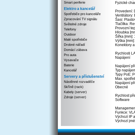
Smart periferie
Fyzické char
Elektro a kancelář
Provedení: 
Spotřebiče pro kanceláře
Ventilátory:
Zpracování TV signálu
Šasi: Plasto
Tlačítka: Re
Světelné zdroje
Provozní tep
Telefony
Hloubka [mm
Outdoor
Šířka [mm]:
Malé spotřebiče
Výška [mm]:
Drobné nářadí
Konektory a
Domácí zábava
Rychlosti L
Pro auta
Napájení
Vysavače
Baterie
Napájení př
Typ napájen
Kancelář
Typy PoE: P
Servery a příslušenství
Max. spotřeb
Nástěnné rozvaděče
Napájení pře
Skříně (rack)
Obecné
Kabely (server)
Rychlost př
Zdroje (server)
Software
Management:
Funkce: VL
Výchozí IP
Výchozí jmén