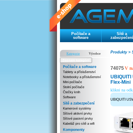
Počítače a
Sítě a
software
zabezpečen
Produkty >
S
Kategorie
Výrobce
Zoznam kategórií
Počítače a software
74075
V n
Tablety a příslušenství
UBIQUITI 
Notebooky a příslušenství
Flex-Mini
Mini počítače
Stolní počítače
klikni na od
Čtečky knih
Software
UBIQUITI USW
Sítě a zabezpečení
Kamerové systémy
Síťové aktivní prvky
Síťové pasivní prvky
Kabeláž pro sítě a wifi
Komponenty