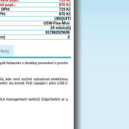
etně popl.:
719
Kč
ně popl.:
870
Kč
 DPH:
719
Kč
PH:
870
Kč
UBIQUITI
USW-Flex-Mini
24 měsíc(ů)
817882029698
um)
2
řílohy
quiti Networks v desktop provedení s prvním
íst, kde není možné vybudovat elektrickou
 Switch lze kromě PoE napájet i přes USB-C
bGUI management switchů EdgeSwitch je u