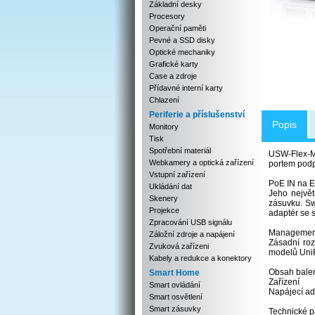
Základní desky
Procesory
Operační paměti
Pevné a SSD disky
Optické mechaniky
Grafické karty
Case a zdroje
Přídavné interní karty
Chlazení
Periferie a příslušenství
Popis
Monitory
Tisk
Spotřební materiál
USW-Flex-Mi
Webkamery a optická zařízení
portem podp
Vstupní zařízení
PoE IN na E
Ukládání dat
Jeho největ
Skenery
zásuvku. Sw
Projekce
adaptér se s
Zpracování USB signálu
Management 
Záložní zdroje a napájení
Zásadní ro
Zvuková zařízeni
modelů UniF
Kabely a redukce a konektory
Obsah bale
Smart Home
Zařízení
Smart ovládání
Napájecí ad
Smart osvětlení
Smart zásuvky
Technické p