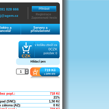
Přihlásit
281 028 666
Registrace
ej@agem.cz
Zapomenuté heslo
lektro a
Servery a
ancelář
příslušenství
v košíku zboží za
0CZK
položek: 0
CZK
Hlídací pes
719 Kč
s DPH 870
bez popl.:
718
Kč
21%
dpad (SNC):
1,50
Kč
o zákona (AZ):
0
Kč