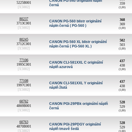
CANON PG-540 originální náplň
5225B001
359
černá
[X5002]
(1,00)
80237
368
CANON PG-560 blistr originální
3713C001
369
nápln černá ( PG-560 )
[X5002]
(1,00)
80245
502
CANON PG-560 XL blistr originální
3712C001
503
nápln černá ( PG-560 XL )
[X5002]
(1,00)
77106
437
CANON CLI-581XXL C originální
1995C001
438
náplň azurová
[X5002]
(1,00)
77108
437
CANON CLI-581XXL Y originální
1997C001
438
náplň žlutá
[X5002]
(1,00)
60762
528
CANON PGI-29PBk originální náplň
4869B001
529
černá
[X5002]
(1,00)
60763
528
CANON PGI-29PDGY originální
4870B001
529
náplň tmavě šedá
[X5002]
(1,00)