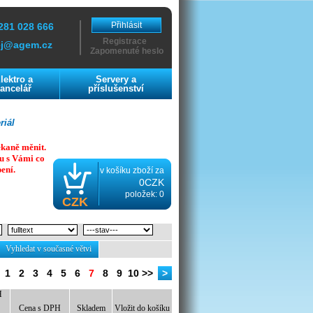
Přihlásit
281 028 666
Registrace
ej@agem.cz
Zapomenuté heslo
lektro a
Servery a
ancelář
příslušenství
riál
ekaně měnit.
u s Vámi co
ení.
v košíku zboží za
0CZK
položek: 0
CZK
Vyhledat v současné větvi
1
2
3
4
5
6
7
8
9
10
>>
>
H
Cena s DPH
Skladem
Vložit do košíku