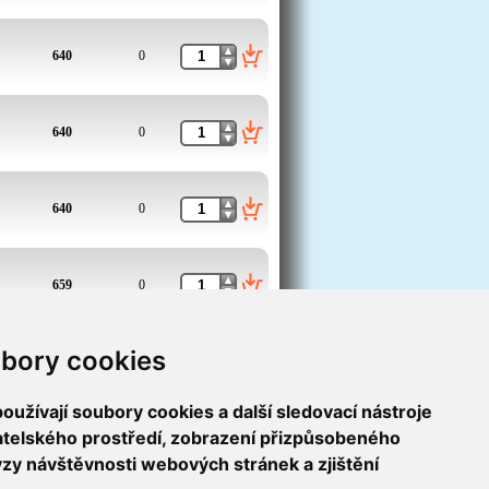
640
0
640
0
640
0
659
0
bory cookies
659
0
užívají soubory cookies a další sledovací nástroje
1
2
3
4
5
6
7
8
9
10
>>
>
vatelského prostředí, zobrazení přizpůsobeného
ýzy návštěvnosti webových stránek a zjištění