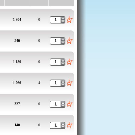
1 304
0
546
0
1 180
0
1 066
4
327
0
140
0