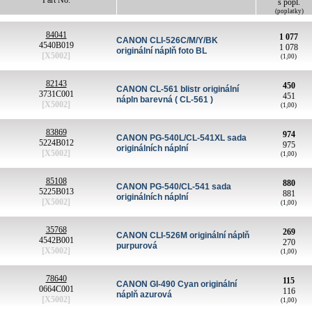
Part No.
s popl.
(poplatky)
84041
1 077
CANON CLI-526C/M/Y/BK
4540B019
1 078
originální náplň foto BL
[X5002]
(1,00)
82143
450
CANON CL-561 blistr originální
3731C001
451
nápln barevná ( CL-561 )
[X5002]
(1,00)
83869
974
CANON PG-540L/CL-541XL sada
5224B012
975
originálních náplní
[X5002]
(1,00)
85108
880
CANON PG-540/CL-541 sada
5225B013
881
originálních náplní
[X5002]
(1,00)
35768
269
CANON CLI-526M originální náplň
4542B001
270
purpurová
[X5002]
(1,00)
78640
115
CANON GI-490 Cyan originální
0664C001
116
náplň azurová
[X5002]
(1,00)