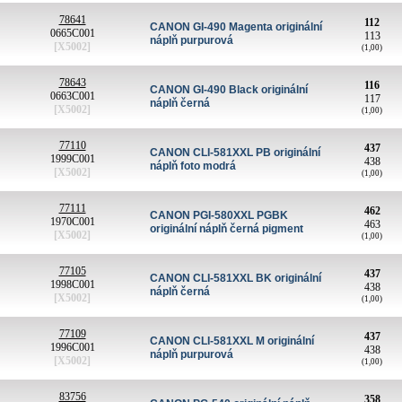
78641
112
CANON GI-490 Magenta originální
0665C001
113
náplň purpurová
[X5002]
(1,00)
78643
116
CANON GI-490 Black originální
0663C001
117
náplň černá
[X5002]
(1,00)
77110
437
CANON CLI-581XXL PB originální
1999C001
438
náplň foto modrá
[X5002]
(1,00)
77111
462
CANON PGI-580XXL PGBK
1970C001
463
originální náplň černá pigment
[X5002]
(1,00)
77105
437
CANON CLI-581XXL BK originální
1998C001
438
náplň černá
[X5002]
(1,00)
77109
437
CANON CLI-581XXL M originální
1996C001
438
náplň purpurová
[X5002]
(1,00)
83756
358