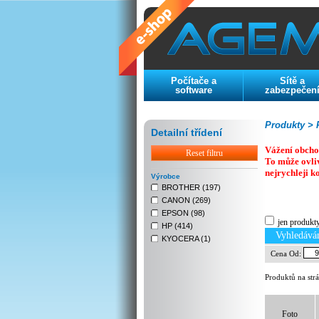
Počítače a
Sítě a
software
zabezpečen
Produkty >
P
Detailní třídení
Vážení obcho
Reset filtru
To může ovli
nejrychleji k
Výrobce
BROTHER (197)
CANON (269)
Previous
Next
Stop
EPSON (98)
jen produkt
HP (414)
Vyhledává
KYOCERA (1)
Cena Od:
Produktů na str
Foto