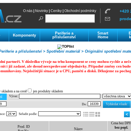
O nás
|
Novinky
|
Ceníky
|
Obchodní podmínky
+420 
prod
Periferie a
Smart
E
Komponenty
í
příslušenství
Home
k
eriferie a příslušenství >
Spotřební materiál >
Originální spotřební mate
dní partneři. V důsledku vývoje na trhu komponent se ceny mohou rychle a neč
vnit i již zadané, ale dosud neexpedované objednávky. Případné změny cen budo
omunikovány. Nejsložitější situace je u CPU, pamětí a disků.
Děkujeme za pochop
y skladem a na cestě
jen produkty skladem
Výraz:
ní
Vyhledat všude
Do:
ánce:
Seřadit podle:
<
Cena bez DP
Prod. ID
bez popl.
Název