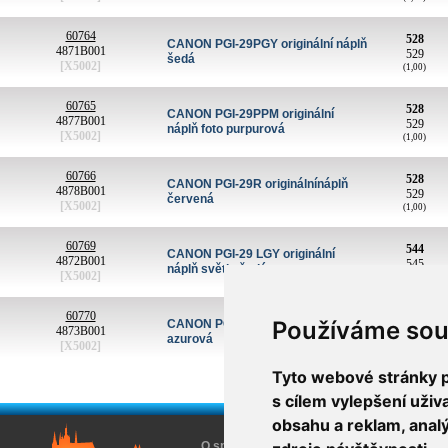
60764
528
CANON PGI-29PGY originální náplň
4871B001
529
šedá
[X5002]
(1,00)
60765
528
CANON PGI-29PPM originální
4877B001
529
náplň foto purpurová
[X5002]
(1,00)
60766
528
CANON PGI-29R originálnínáplň
4878B001
529
červená
[X5002]
(1,00)
60769
544
CANON PGI-29 LGY originální
4872B001
545
náplň světle šedá
[X5002]
(1,00)
60770
544
Používáme sou
CANON PGI-29 C originální náplň
4873B001
545
azurová
[X5002]
(1,00)
Tyto webové stránky po
<
s cílem vylepšení uži
obsahu a reklam, anal
O společnosti
O nákupu