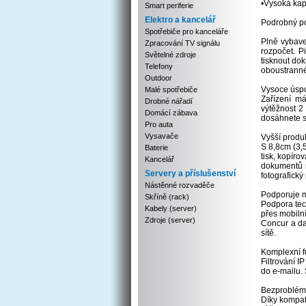
•Vysoká kap
Smart periferie
Elektro a kancelář
Podrobný po
Spotřebiče pro kanceláře
Plně vybaven
Zpracování TV signálu
rozpočet. P
Světelné zdroje
tisknout dok
Telefony
oboustranné
Outdoor
Vysoce úspo
Malé spotřebiče
Zařízení m
Drobné nářadí
výtěžnost 2
Domácí zábava
dosáhnete s
Pro auta
Vysavače
Vyšší produk
S 8,8cm (3,
Baterie
tisk, kopír
Kancelář
dokumentů n
Servery a příslušenství
fotografick
Nástěnné rozvaděče
Podporuje mo
Skříně (rack)
Podpora tec
Kabely (server)
přes mobiln
Zdroje (server)
Concur a da
sítě.
Komplexní f
Filtrování 
do e-mailu.
Bezproblémo
Díky kompat