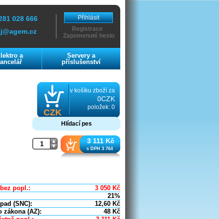
Přihlásit
281 028 666
Registrace
ej@agem.cz
Zapomenuté heslo
lektro a
Servery a
ancelář
příslušenství
v košíku zboží za
0CZK
položek: 0
CZK
Hlídací pes
3 111 Kč
s DPH 3 764
bez popl.:
3 050
Kč
21%
dpad (SNC):
12,60
Kč
o zákona (AZ):
48
Kč