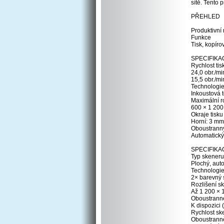
sítě. Tento 
PŘEHLED
Produktivní 
Funkce
Tisk, kopíro
SPECIFIKA
Rychlost tis
24,0 obr./mi
15,5 obr./m
Technologie
Inkoustová 
Maximální ro
600 × 1 200
Okraje tisku
Horní: 3 mm,
Oboustranný
Automatický 
SPECIFIK
Typ skeneru
Plochý, aut
Technologie
2× barevný 
Rozlišení sk
Až 1 200 × 
Oboustrann
K dispozici
Rychlost sk
Oboustranně