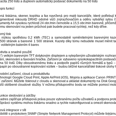
acita 250 listů a duplexní automatický podavač dokumentů na 50 listů
pis funkcí
á tiskárna, skener, kopírka a fax navržená pro malé kanceláře, které potřebují kv
igmentové inkousty DRHD odolné vůči zvýrazňovačům a oděru vytvářejí sytou čer
umenty A4 vysokou rychlostí 24 obr./min černobíle a 15,5 obr./min barevně, přičemž
mu skenování na jeden průchod pak budete pracovat rychleji, než kdy dříve.
rný tisk
á nízkou spotřebou 0,2 kWh (TEC) a samostatně vyměnitelnými barevnými kaze
 500 stránek a barevné 1 500 stránek. Kazety díky tomu nebudete muset měnit tak
 volitelným balením 4 barev.
tivita a snadné použití
5”) velkým barevným TFT dotykovým displejem a vylepšeným uživatelským rozhra
ování, skenování a faxování hračka. Zařízení je vybaveno vysokokapacitním podav
a 50 listů. Díky oboustrannému tisku a podpoře papírů různých formátů a typů – 
ý papír po oboustranné kopírování vizitek – budou běžné kancelářské tiskové úlohy 
bilní zařízení, cloud a produktivitu
hnologií Google Cloud Print, Apple AirPrint (iOS), Mopria a aplikace Canon PRINT
í zařízení. Můžete tisknout z cloudu a skenovat a ukládat dokumenty na Disk Goo
lší oblíbené cloudové služby. V režimu přístupového bodu se můžete pomocí mobilní
unkce sledování a údržby
IP adres zajišťuje přístupová práva pouze vybranému počtu uživatelů a podpora 
 Správci systému mohou tiskárnu snadno a rychle nakonfigurovat a omezit skenov
vá integrace v síti
ibilitě s protokolem SNMP (Simple Network Management Protocol) můžete tiskárnu 