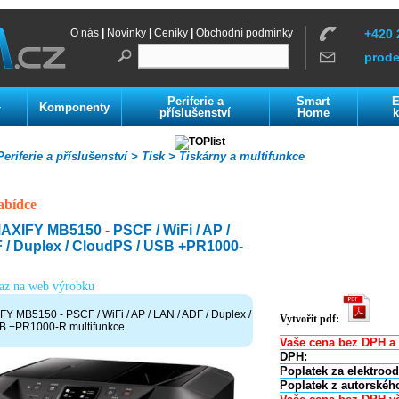
O nás
|
Novinky
|
Ceníky
|
Obchodní podmínky
+420 
prod
Periferie a
Smart
E
Komponenty
í
příslušenství
Home
k
eriferie a příslušenství >
Tisk >
Tiskárny a multifunkce
abídce
IFY MB5150 - PSCF / WiFi / AP /
 / Duplex / CloudPS / USB +PR1000-
kaz na web výrobku
 MB5150 - PSCF / WiFi / AP / LAN / ADF / Duplex /
Vytvořit pdf:
B +PR1000-R multifunkce
Vaše cena bez DPH a 
DPH:
Poplatek za elektroo
Poplatek z autorskéh