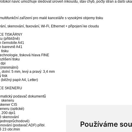
protokol navíc umožňuje sledovat úroveň inkoustu, stav chyb, počty stran a další uka
multifunkční zařízení pro malé kanceláře s vysokými objemy tisku
vání, skenování, faxování, Wi-Fi, Ethernet + připojení ke cloudu
CE TISKÁRNY
ku (přibližně)
n černobíle A41
in barevně A41
 tisku
technologie, tisková hlava FINE
zlišení tisku
 dpi
 (minimální)
 dolní: 5 mm, levý a pravý: 3,4 mm
 tisk
(běžný papír A4, Letter)
ACE SKENERU
omatický podavač dokumentů
 skeneru
skener CIS
eneru (optické)
1 200 dpi1
é skenování
 (jednoprůchodové)
Používáme sou
enování (podavač ADF) přibl.
 23 obr./min