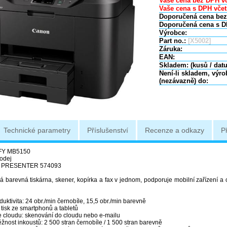
Vaše cena bez DPH vč
Vaše cena s DPH včet
Doporučená cena bez
Doporučená cena s D
Výrobce:
Part no.:
[X5002]
Záruka:
EAN:
Skladem: (kusů / dat
Není-li skladem, výr
(nezávazně) do:
Technické parametry
Příslušenství
Recenze a odkazy
P
FY MB5150
rodej
 PRESENTER 574093
á barevná tiskárna, skener, kopírka a fax v jednom, podporuje mobilní zařízení a
uktivita: 24 obr./min černobíle, 15,5 obr./min barevně
tisk ze smartphonů a tabletů
ke cloudu: skenování do cloudu nebo e-mailu
žnost inkoustů: 2 500 stran černobíle / 1 500 stran barevně