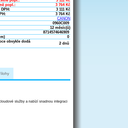
etně popl.:
3 111
Kč
ně popl.:
3 764
Kč
 DPH:
3 111
Kč
PH:
3 764
Kč
CANON
0960C009
12 měsíc(ů)
8714574646909
um)
0
obce obvykle dodá
2 dnů
řílohy
 cloudové služby a nabízí snadnou integraci