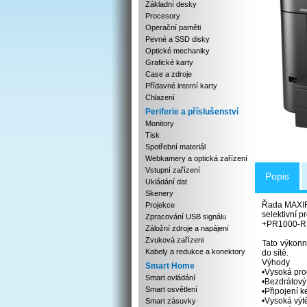
Základní desky
Procesory
Operační paměti
Pevné a SSD disky
Optické mechaniky
Grafické karty
Case a zdroje
Přídavné interní karty
Chlazení
Periferie a příslušenství
Monitory
Tisk
Spotřební materiál
Webkamery a optická zařízení
Vstupní zařízení
Popis
Ukládání dat
Skenery
Řada MAXI
Projekce
selektivní p
Zpracování USB signálu
+PR1000-R
Záložní zdroje a napájení
Zvuková zařízeni
Tato výkonn
Kabely a redukce a konektory
do sítě.
Výhody
Smart Home
•Vysoká prod
Smart ovládání
•Bezdrátový 
Smart osvětlení
•Připojení 
•Vysoká výtě
Smart zásuvky