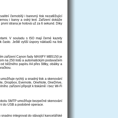
alitní černobílý i barevný tisk nezatěžující
nou i barvy a ostrý text. Zařízení dokáže
 první strana je hotová už za 6 sekund. Díky
tami. V souladu s ISO mají černé kazety
 často. Ještě vyšší úspory nákladů na tisk
ním zařízení Canon řady MAXIFY MB5150 je
ačem na 250 listů a automatickým podavačem
od běžného papíru A4 přes štítky, obálky a
hračkou.
 umožňuje rychlý a snadný tisk a skenování
gle, Dropbox, Evernote, OneNote, OneDrive,
ho zařízení připojit k tiskárně i bez Wi-Fi
protokolu SMTP umožňuje bezpečné skenování
ání do USB a podobné operace.
snadno integrovat do stávající kancelářské