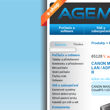
Počítače a
Sítě a
software
zabezpečen
Produkty >
P
Kategorie
Výrobce
Zoznam kategórií
Počítače a software
65128
V n
Tablety a příslušenství
CANON MAX
Notebooky a příslušenství
LAN / ADF
Mini počítače
R
Stolní počítače
Čtečky knih
klikni na od
Software
Sítě a zabezpečení
CANON MAXIFY
Kamerové systémy
CloudPS / US
Síťové aktivní prvky
Síťové pasivní prvky
Kabeláž pro sítě a wifi
Komponenty