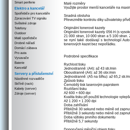
Smart periferie
Malé rozměry
Využijte prostor menší kanceláře na max
Elektro a kancelář
Spotřebiče pro kanceláře
Snadná obsluha
Zpracování TV signálu
Převezměte kontrolu díky uživatelsky přív
Světelné zdroje
Originální tonerové kazety
Telefony
Originální tonerové kazety 056 H (s vysoko
Outdoor
21 000 stran, 10 000 stran a 5 100 stran. 
Malé spotřebiče
se nyní také dodávají s technologií Au
Drobné nářadí
tonerových kazet bez nepořádku.
Domácí zábava
Pro auta
Podrobné specifikace
Vysavače
Baterie
Rychlost tisku
Kancelář
Jednostranně: (A4): až 43 str./min
Oboustranně (A4): až 36 obr./min
Servery a příslušenství
Jednostranně: (A5 na šířku): až 65,2 str./m
Nástěnné rozvaděče
Způsob tisku
Skříně (rack)
Černobílý tisk laserovým paprskem
Kabely (server)
Rozlišení tisku
Až 600 × 600 dpi
Zdroje (server)
Kvalita tisku při použití technologie vyle
Až 1 200 × 1 200 dpi
Doba zahřívání
Přibližně 30 sekund nebo méně od zapnutí
Přibližně 3 sekundy nebo méně od zapnutí
Doba výtisku prvního dokumentu
Přibližně 5,7 sekundy
Doporučený měsíční objem tisku