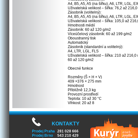
A4, B5, A5, A5 (na šířku), A6, LTR, LGL, 
Uživatelská velikost – šířka: 76,2 až 216
Zásobník (volitelný):
A4, B5, A5, A5 (na šířku), A6, LTR, LGL, 
Uživatelská velikost – šířka: 105,0 až 21
Hmotnosti médií
Zásobník: 60 až 120 g/m2
Víceúčelový zásobník: 60 až 199 g/m2
Oboustranný tisk
Automatický
Zásobník (standardní a volitelný):
A4, LTR, LGL, FLS
Uživatelská velikost – šířka: 210 až 216,
60 až 120 g/m2
Obecné funkce
Rozměry (Š × H × V)
409 ×376 × 275 mm
Hmotnost
Přibližně 12,3 kg
Provozní prostředí
Teplota: 10 až 30 °C
Vlhkost: 20 až 8
KONTAKTY
Prodej Praha
281 028 666
Prodej Brno
543 210 429