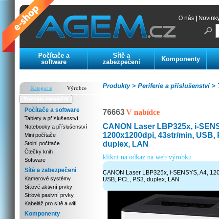
O nás
|
Novink
Počítače a
Sítě a
Komponenty
software
zabezpečení
Produkty >
Periferie a příslušenství >
T
Kategorie
Výrobce
Zoznam kategórií
Počítače a software
76663
V nabídce
Tablety a příslušenství
CANON Laser LBP325x, i-SENS
Notebooky a příslušenství
1200x1200dpi, 43str/min, USB,
Mini počítače
duplex, LAN
Stolní počítače
Čtečky knih
klikni na odkaz na web výrobku
Software
Sítě a zabezpečení
CANON Laser LBP325x, i-SENSYS, A4, 1200
Kamerové systémy
USB, PCL, PS3, duplex, LAN
Síťové aktivní prvky
Síťové pasivní prvky
Kabeláž pro sítě a wifi
Komponenty