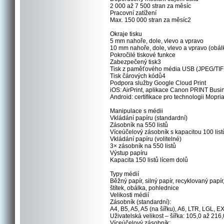
2 000 až 7 500 stran za měsíc
Pracovní zatížení
Max. 150 000 stran za měsíc2
Okraje tisku
5 mm nahoře, dole, vlevo a vpravo
10 mm nahoře, dole, vlevo a vpravo (obál
Pokročilé tiskové funkce
Zabezpečený tisk3
Tisk z paměťového média USB (JPEG/TI
Tisk čárových kódů4
Podpora služby Google Cloud Print
iOS: AirPrint, aplikace Canon PRINT Busi
Android: certifikace pro technologii Mopr
Manipulace s médii
Vkládání papíru (standardní)
Zásobník na 550 listů
Víceúčelový zásobník s kapacitou 100 list
Vkládání papíru (volitelné)
3× zásobník na 550 listů
Výstup papíru
Kapacita 150 listů lícem dolů
Typy médií
Běžný papír, silný papír, recyklovaný papír,
štítek, obálka, pohlednice
Velikosti médií
Zásobník (standardní):
A4, B5, A5, A5 (na šířku), A6, LTR, LGL, 
Uživatelská velikost – šířka: 105,0 až 21
Víceúčelový zásobník: