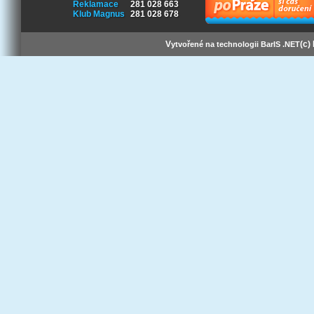
Reklamace
281 028 663
Klub Magnus
281 028 678
V
(c)
ytvořené na technologii BarIS .NET