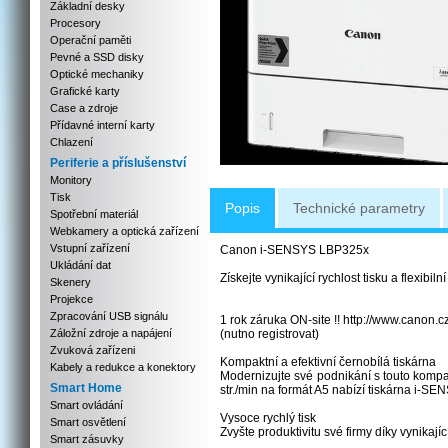
Základní desky
Procesory
Operační paměti
Pevné a SSD disky
Optické mechaniky
Grafické karty
Case a zdroje
Přídavné interní karty
Chlazení
Periferie a příslušenství
Monitory
Tisk
Popis
Technické parametry
Spotřební materiál
Webkamery a optická zařízení
Vstupní zařízení
Canon i-SENSYS LBP325x
Ukládání dat
Získejte vynikající rychlost tisku a flexibi
Skenery
Projekce
Zpracování USB signálu
1 rok záruka ON-site !! http://www.canon.
Záložní zdroje a napájení
(nutno registrovat)
Zvuková zařízeni
Kompaktní a efektivní černobílá tiskárna
Kabely a redukce a konektory
Modernizujte své podnikání s touto kompak
Smart Home
str./min na formát A5 nabízí tiskárna i-SE
Smart ovládání
Vysoce rychlý tisk
Smart osvětlení
Zvyšte produktivitu své firmy díky vynikající
Smart zásuvky