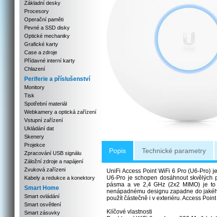
Základní desky
Procesory
Operační paměti
Pevné a SSD disky
Optické mechaniky
Grafické karty
Case a zdroje
Přídavné interní karty
Chlazení
Periferie a příslušenství
Monitory
Tisk
Spotřební materiál
Webkamery a optická zařízení
Vstupní zařízení
Ukládání dat
Skenery
Projekce
Popis
Technické parametry
Zpracování USB signálu
Záložní zdroje a napájení
Zvuková zařízeni
UniFi Access Point WiFi 6 Pro (U6-Pro) j
U6-Pro je schopen dosáhnout skvělých p
Kabely a redukce a konektory
pásma a ve 2,4 GHz (2x2 MIMO) je to 
Smart Home
nenápadnému designu zapadne do jakéhoko
Smart ovládání
použít částečně i v exteriéru. Access Poi
Smart osvětlení
Klíčové vlastnosti
Smart zásuvky