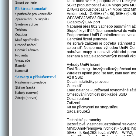
Dual-band WiFi 6, podpora 802.11a/b/g/n/
Smart periferie
5GHz propustnost až 4804 Mbps (4x4 M
Elektro a kancelář
2.4GHz propustnost až 574 Mbps (2x2 M
Anténní zisk - 2.4GHz (4 dBi), 5GHz (6 dBi
Spotřebiče pro kanceláře
WPA/WPA2/WPA3 šifrování
Zpracování TV signálu
Gigabitový LAN port
Světelné zdroje
Napájení přes 802.3at nebo pasivní 44 a
Telefony
Stupeň krytí IP54 (lze namontovat do vnitř
Outdoor
Podporováno UniFi Controllerem od verze
Centrální řízení jednotek
Malé spotřebiče
Ke správě zařízení je potřeba stáhnout z 
Drobné nářadí
celou síť. Nespornou výhodou UniFi Con
Domácí zábava
nahrávat mapy a nastavit základní parame
Pro auta
seznam a status asociovaných klientů vžd
Vysavače
Výhody UniFi řešení
Baterie
Fast Roaming - bezvýpadkový přechod mez
Kancelář
Wireless uplink (hodí se tam, kam není mo
Servery a příslušenství
Až 8 SSID
Detailní statistiky provozu
Nástěnné rozvaděče
Guest síť
Skříně (rack)
Load balance - udržování rovnoměné zátěž
Kabely (server)
Omezování rychlosti pro každé SSID
Zdroje (server)
Obsah balení
Zařízení
Kit na přichycení na strop/stěnu
Sada šroubků
Technické parametry
Bezdrátové vlastnostiBezdrátové frekven
MIMO:AnoPřenosová rychlost - 5GHz [Mb/
5GHz [dBm]:26Šifrování:WPA, WPA2