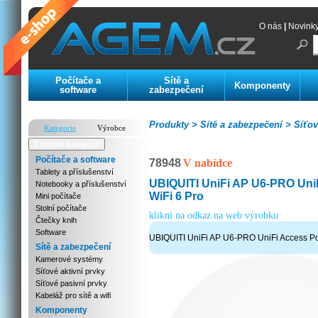
O nás
|
Novink
Počítače a
Sítě a
Komponenty
software
zabezpečení
Produkty >
Sítě a zabezpečení >
Síťov
Kategorie
Výrobce
Zoznam kategórií
Počítače a software
78948
V nabídce
Tablety a příslušenství
UBIQUITI UniFi AP U6-PRO Uni
Notebooky a příslušenství
WiFi 6 Pro
Mini počítače
Stolní počítače
klikni na odkaz na web výrobku
Čtečky knih
Software
UBIQUITI UniFi AP U6-PRO UniFi Access Poi
Sítě a zabezpečení
Kamerové systémy
Síťové aktivní prvky
Síťové pasivní prvky
Kabeláž pro sítě a wifi
Komponenty