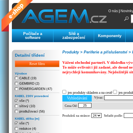
O nás
|
Novink
Počítače a
Sítě a
Komponenty
software
zabezpečení
Produkty >
Periferie a příslušenství >
K
Detailní třídení
Vážení obchodní partneři. V důsledku výv
Reset filtru
To může ovlivnit i již zadané, ale dosud
nejrychleji komunikovány. Nejsložitější si
Výrobce
CABLE (19)
GEMBIRD (2)
Previous
Next
Stop
POWERGARDEN (47)
jen produkty skladem a na cestě
jen produ
KABEL 230V provedení
Výraz:
Vyhledávání
vše (*)
Cena Od:
síťový (10)
prodlužovací (56)
Produktů na stránce:
Seřadit podle:
KABEL délka [m]
vše (*)
redukce (4)