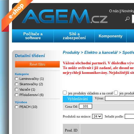
O nás
|
Novink
Počítače a
Sítě a
Komponenty
software
zabezpečení
Produkty >
Elektro a kancelář >
Spotře
Detailní třídení
Vážení obchodní partneři. V důsledku výv
Reset filtru
To může ovlivnit i již zadané, ale dosud
nejrychleji komunikovány. Nejsložitější si
Kategorie
Laminovačky (1)
Skartovačky (2)
Previous
Next
Stop
Vazače (1)
jen produkty skladem a na cestě
jen produ
Příslušenství (6)
Výraz:
Vyhledávání
Výrobce
Cena Od:
PEACH (10)
Produktů na stránce:
Seřadit podle:
Prod. ID