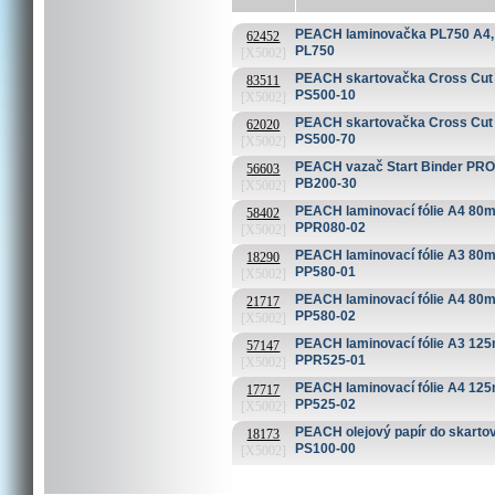
PEACH laminovačka PL750 A4, pr
62452
PL750
[X5002]
PEACH skartovačka Cross Cut PS
83511
PS500-10
[X5002]
PEACH skartovačka Cross Cut PS
62020
PS500-70
[X5002]
PEACH vazač Start Binder PRO 
56603
PB200-30
[X5002]
PEACH laminovací fólie A4 80mi
58402
PPR080-02
[X5002]
PEACH laminovací fólie A3 80mi
18290
PP580-01
[X5002]
PEACH laminovací fólie A4 80mi
21717
PP580-02
[X5002]
PEACH laminovací fólie A3 125m
57147
PPR525-01
[X5002]
PEACH laminovací fólie A4 125m
17717
PP525-02
[X5002]
PEACH olejový papír do skartov
18173
PS100-00
[X5002]